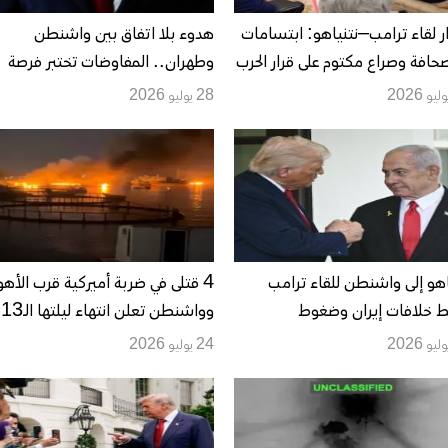
ر لقاء ترامب–نتنياهو: ابتسامات
هدوء بلا اتفاق بين واشنطن
صحافة وصراع مكتوم على قرار الحرب
وطهران.. المفاوضات تختبر فرصة
وقف التصعيد
28 يوليو 2026
اهو إلى واشنطن للقاء ترامب
4 قتلى في ضربة أميركية قرب الأهو
 خلافات إيران وضغوط
وواشنطن تعلن انتهاء ليلتها الـ13
سحاب الإسرائيلي من لبنان
من الهجمات على إيران
24 يوليو 2026