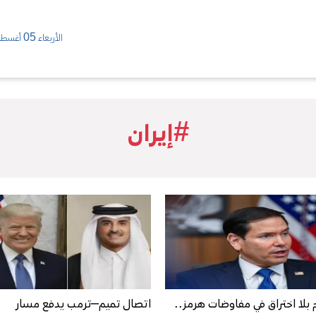
الأربعاء 05 أغسطس/ 2026
#إيران
 بلا اختراق في مفاوضات هرمز..
اتصال تميم–ترمب يدفع مسار