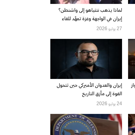
لماذا يذهب نتنياهو إلى واشنطن؟
إيران في الواجهة وغزة تمهّد للقاء
وخلافات حول لبنان وتركيا
27 يوليو 2026
از
إيران والعدوان الأميركي حين تتحول
القوة إلى مأزق التاريخ
24 يوليو 2026