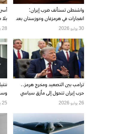
واشنطن تستأنف ضرب إيران:
أسرا
انفجارات في هرمزغان وخوزستان بعد
بلا 
هجوم صاروخي على قوات أميركية
30 يوليو 2026
28 يوليو 2026
ترامب بين التصعيد ومخرج هرمز..
نتني
حرب إيران تتحول إلى مأزق سياسي
وسط
واقتصادي لواشنطن
الان
26 يوليو 2026
25 يوليو 2026