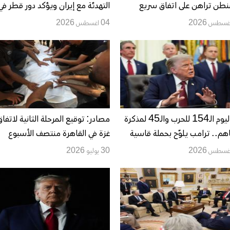
طن تراهن على اتفاق سريع
التهدئة مع إيران ويؤكد دور قطر في
ان تتمسك بالسيطرة على
الوساطة الإقليمية
04 اغسطس 2026
احة
في اليوم الـ154 للحرب والـ45 لمذكرة
مصادر: توقيع المرحلة الثانية لاتفاق
اهم.. ترامب يلوّح بحملة قاسية
غزة في القاهرة منتصف الأسبوع
إيران وطهران تهدد بضرب بنى
المقبل.. وموافقة حماس النهائية ل
30 يوليو 2026
قة في المنطقة
تُحسم