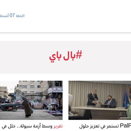
الجمعة 07 أغسطس/ 2026
#بال باي
PalPay تستمر في تعزيز حلول
تقرير
وسط أزمة سيولة.. خلل في