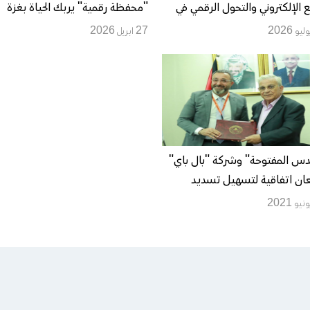
ع الإلكتروني والتحول الرقمي في
"محفظة رقمية" يربك الحياة بغزة
طين
27 ابريل 2026
دس المفتوحة" وشركة "بال باي"
ان اتفاقية لتسهيل تسديد
وم الجامعية