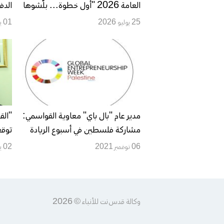
العامة 2026 "أول خطوة... بلّشوها
الدف
ديجيتال"
فلس
25 يوليو 2026
01 يوليو 2026
مدير عام "بال باي" معاوية القواسمي:
"الق
مشاركة فلسطين في أسبوع الريادة
توقع
العالمي أمر أساسي ومجموعة بنك
الرس
06 نوفمبر 2021
02 يونيو 2021
فلسطين أحد الداعمين الرئيسيين
للريادة
وكالة قدس نت للأنباء © 2026