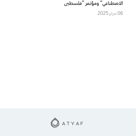
الاصطناعي" ومؤتمر "فلسطين
الرقمية" ضمن مجموعة بنك فلسطين
06 فبراير 2025