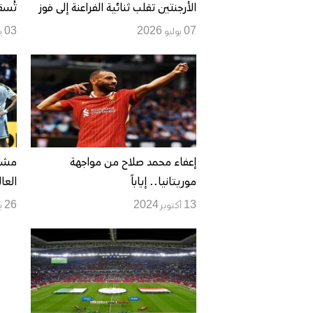
الأرجنتين تقلب ثنائية الفراعنة إلى فوز
تُسق
3-2 وتتأهل لربع نهائي المونديال
مونديا
07 يوليو 2026
03 يوليو 2026
إعفاء محمد صلاح من مواجهة
موريتانيا.. إياباً
العا
النها
13 أكتوبر 2024
26 يناير 2023