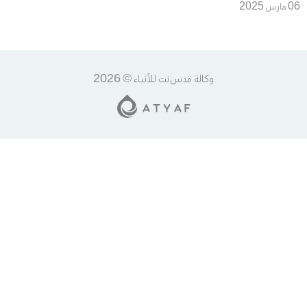
بمحاسبة إسرائيل على انتهاكاتها
06 مارس 2025
بحق الرياضيين الفلسطينيين
وكالة قدس نت للأنباء © 2026