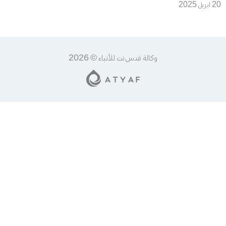
منقذ الأرواح الذي لم يجد من
20 ابريل 2025
يُنقذه
وكالة قدس نت للأنباء © 2026