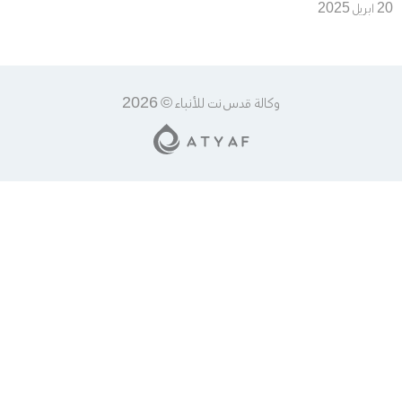
منقذ الأرواح الذي لم يجد من
20 ابريل 2025
يُنقذه
وكالة قدس نت للأنباء © 2026