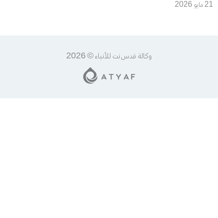
مسابقات رسمية رغم مخالفة
21 مايو 2026
لوائح “فيفا” و“يويفا”
وكالة قدس نت للأنباء © 2026