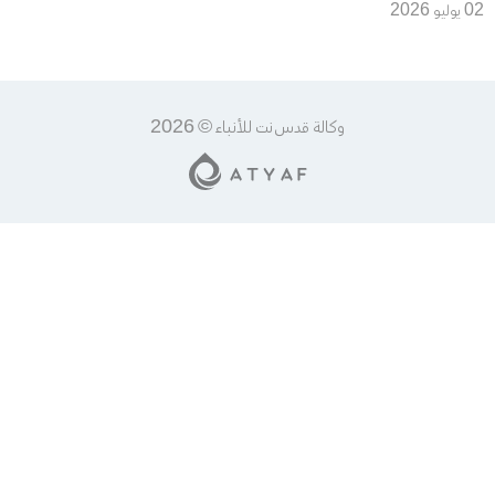
«مجلس السلام» من الوساطة
02 يوليو 2026
إلى فرض وقائع على الأرض؟
وكالة قدس نت للأنباء © 2026