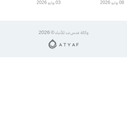
الأرجنتين في ربع نهائي المونديال
وترقب لمواجهتي البرتغال
08 يوليو 2026
03 يوليو 2026
وكرواتيا وسويسرا والجزائر في
مونديال 2026
وكالة قدس نت للأنباء © 2026