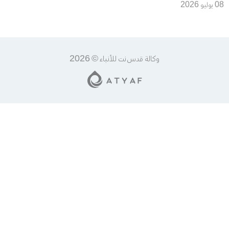
الأرجنتين في ربع نهائي المونديال
08 يوليو 2026
وكالة قدس نت للأنباء © 2026