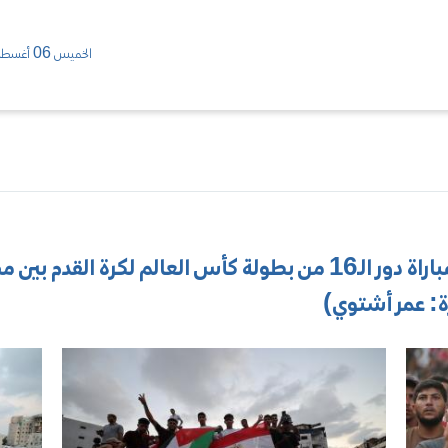
الخميس 06 أغسطس/ 2026
يتابع فلسطينيون البث المباشر لمباراة دور الـ16 من بطولة كأس العا