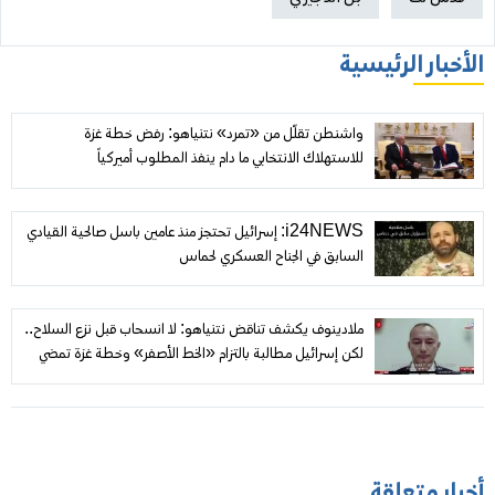
الأخبار الرئيسية
واشنطن تقلّل من «تمرد» نتنياهو: رفض خطة غزة
للاستهلاك الانتخابي ما دام ينفذ المطلوب أميركياً
i24NEWS: إسرائيل تحتجز منذ عامين باسل صالحية القيادي
السابق في الجناح العسكري لحماس
ملادينوف يكشف تناقض نتنياهو: لا انسحاب قبل نزع السلاح..
لكن إسرائيل مطالبة بالتزام «الخط الأصفر» وخطة غزة تمضي
أخبار متعلقة