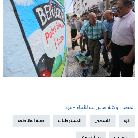
المصدر: وكالة قدس نت للأنباء - غزة
غزة
فلسطين
المستوطنات
حملة المقاطعة
قدس نت
بن آند جيري