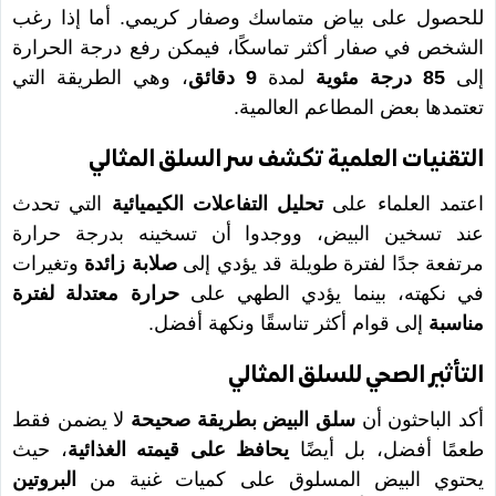
للحصول على بياض متماسك وصفار كريمي. أما إذا رغب
الشخص في صفار أكثر تماسكًا، فيمكن رفع درجة الحرارة
إلى
85 درجة مئوية
لمدة
9 دقائق
، وهي الطريقة التي
تعتمدها بعض المطاعم العالمية.
التقنيات العلمية تكشف سر السلق المثالي
اعتمد العلماء على
تحليل التفاعلات الكيميائية
التي تحدث
عند تسخين البيض، ووجدوا أن تسخينه بدرجة حرارة
مرتفعة جدًا لفترة طويلة قد يؤدي إلى
صلابة زائدة
وتغيرات
في نكهته، بينما يؤدي الطهي على
حرارة معتدلة لفترة
مناسبة
إلى قوام أكثر تناسقًا ونكهة أفضل.
التأثير الصحي للسلق المثالي
أكد الباحثون أن
سلق البيض بطريقة صحيحة
لا يضمن فقط
طعمًا أفضل، بل أيضًا
يحافظ على قيمته الغذائية
، حيث
يحتوي البيض المسلوق على كميات غنية من
البروتين