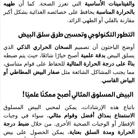
والفيتامينات الأساسية
التي تعزز الصحة. كما أن
طهيه
بالحرارة المناسبة
يحافظ على خصائصه الغذائية بشكل أكبر
مقارنة بالقلي أو الطهي الزائد.
التطور التكنولوجي وتحسين طرق سلق البيض
أوضح الباحثون أن تصميم
السخان الحراري الذكي
الذي
يسلق البيض
بدقة علمية
أصبح خيارًا شائعًا، حيث يتم ضبطه
بناءً على درجة الحرارة المثالية
للحفاظ على قوام متناسق،
مما يجنب المشاكل الشائعة مثل
صفار البيض المطاطي أو
البياض القاسي
.
البيض المسلوق المثالي أصبح ممكنًا علميًا!
باتباع هذه الإرشادات، يمكن لمحبي البيض المسلوق
الاستمتاع بمذاق أفضل وقوام مثالي
، سواء في وجبات
الإفطار أو الوجبات الصحية الأخرى. من خلال
ضبط درجة
الحرارة ومدة السلق بعناية
، يمكن الحصول على بيض