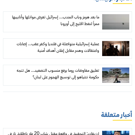
ما بعد هرمز وباب المندب... إسرائيل تعرض موانئها وأنابيبها
ممراً لنفط الخليج إلى أوروبا
عملية إسرائيلية متواصلة في قلنديا وكفر عقب... إصابات
واعتقالات وهدم مقابل إعلان أهداف أمنية
تعليق مفاوضات روما يرفع منسوب التصعيد... هل تتجه
حكومة نتنياهو إلى توسيع الهجوم على لبنان؟
أخبار متعلقة
ارزيقات: التحقيق في واقعة مقتل شاب 20 عام بإطلاق نار في