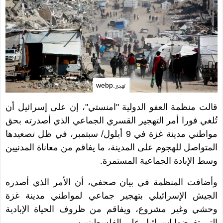
تهجير.webp
قالت منظمة العفو الدولية "امنستي"، إن على إسرائيل أن
تُلغي فورا أمر التهجير القسري الجماعي الذي أصدرته بحق
مواطني مدينة غزة في 9 أيلول/ سبتمبر، في ظل تصعيدها
المتواصل للهجوم على المدينة، ما يفاقم من معاناة المدنيين
وسط الإبادة الجماعية المستمرة.
وأضافت المنظمة في بيان صحفي، أن الأمر الذي أصدره
الجيش الإسرائيلي بتهجير جماعي لمواطني مدينة غزة
وحشي وغير مشروع، ويفاقم من ظروف الحياة الإبادية
التي تفرضها إسرائيل على الفلسطينيين.