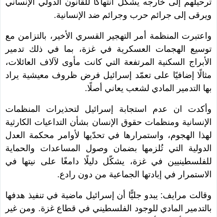
ترحيلهم إلى خارجه يشكّل انتهاكًا للقانون الدولي الإنساني
ويرقى إلى جرائم حرب وجرائم ضد الإنسانية.
واعتبرت المنظمة أمر التهجير القسري الأخير، بالتزامن مع
توسيع الهجمات العسكرية في غزة، بما في ذلك تدمير
الأبراج السكنية المرتفعة التي كانت مأوى لآلاف العائلات،
مثالًا إضافيًا على تعمّد إسرائيل فرض ظروف معيشية يراد
بها التدمير المادي لشعب يعاني أصلًا.
وأكدت ان عدم استجابة إسرائيل لتحذيرات المنظمات
الإنسانية ومنظمات حقوق الإنسان بشأن التداعيات الكارثية
لهذا الهجوم، واستمرارها في تحدّيها لأوامر محكمة العدل
الدولية التي تُلزمها بضمان وصول المساعدات والحماية
للفلسطينيين في غزة، يشكّل دليلًا دامغًا على نيتها في
الاستمرار في إبادتها الجماعية من دون رادع.
وقالت مرايف: يبدو جليًّا أن إسرائيل ماضية في تنفيذ هدفها
بالتدمير المادي للوجود الفلسطيني في قطاع غزة. ومن غير