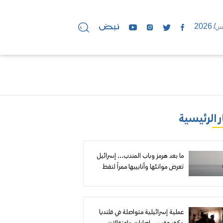
ر الرئيسية
ما بعد هرمز وباب المندب... إسرائيل
تعرض موانئها وأنابيبها ممراً لنفط
الخليج إلى أوروبا
عملية إسرائيلية متواصلة في قلنديا