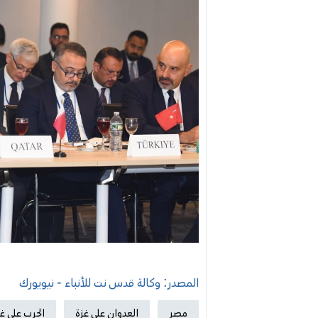
المصدر: وكالة قدس نت للأنباء - نيويورك
مصر
العدوان على غزة
الحرب على غ