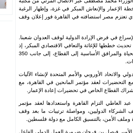
الوزراء محمد مصطفى عبر الاتصال المرئي من مكتبه
بخطة الإعمار والإنعاش المبكر في غزة، وإظهار الرغبة
ذي تعتزم مصر استضافته في القاهرة فور إعلان وقف
راع في فرض الإرادة الدولية لوقف العدوان شعبنا.
حديث خططها للإغاثة والتعافي الاقتصادي المبكر، إذ
جرى إعداد 56 برنامجًا تنفيذيًا لإعادة الحياة والمرافق الأساسية إلى القطاع، إلى جانب 350
ات.
لي والاتحاد الأوروبي والأمم المتحدة لإنشاء الآليات
 مع التحضيرات لعقد مؤتمر المانحين في القاهرة، مع
إشراك القطاع الخاص في تحضيرات إعادة الإعمار.
بد العاطي التزام القاهرة واستعدادها لعقد مؤتمر
ف الشركاء الدوليين، ومواصلة ترتيبات ما بعد وقف
ة وملف الأمن، بالتنسيق الكامل مع دولة فلسطين.
 الأمير فيصل بن فرحان ضرورة العمل الدولي الفاعل