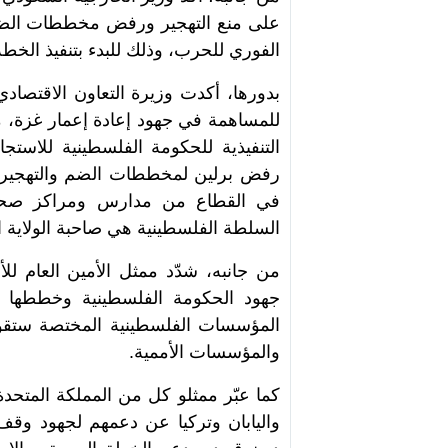
على منع التهجير ورفض مخططات الضم و
الفوري للحرب، وذلك للبدء بتنفيذ الخطة 
بدورها، أكدت وزيرة التعاون الاقتصادي و
للمساهمة في جهود إعادة إعمار غزة، م
التنفيذية للحكومة الفلسطينية للاستج
رفض برلين لمخططات الضم والتهجير وا
في القطاع من مدارس ومراكز صحية 
السلطة الفلسطينية هي صاحبة الولاية ال
من جانبه، شدّد ممثل الأمين العام 
جهود الحكومة الفلسطينية وخططها الت
المؤسسات الفلسطينية المختصة ستقود 
والمؤسسات الأممية.
كما عبّر ممثلو كل من المملكة المتحدة 
واليابان وتركيا عن دعمهم لجهود وقف