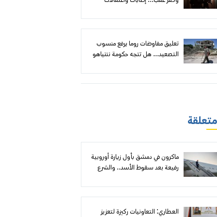
وكفر عقب... إصابات واعتقالات
وهدم مقابل إعلان أهداف أمنية
تعليق مفاوضات روما يرفع منسوب
التصعيد... هل تتجه حكومة نتنياهو
إلى توسيع الهجوم على لبنان؟
 متعلقة
ماكرون في دمشق بأول زيارة أوروبية
رفيعة بعد سقوط الأسد.. والشرع
يعلن شراكات واتفاقيات لإعادة إعمار
سوريا
العطاري: التعاونيات ركيزة لتعزيز