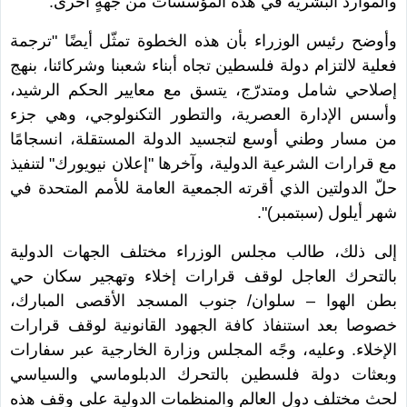
والموارد البشرية في هذه المؤسسات من جهةٍ أخرى.
وأوضح رئيس الوزراء بأن هذه الخطوة تمثّل أيضًا "ترجمة
فعلية لالتزام دولة فلسطين تجاه أبناء شعبنا وشركائنا، بنهج
إصلاحي شامل ومتدرّج، يتسق مع معايير الحكم الرشيد،
وأسس الإدارة العصرية، والتطور التكنولوجي، وهي جزء
من مسار وطني أوسع لتجسيد الدولة المستقلة، انسجامًا
مع قرارات الشرعية الدولية، وآخرها "إعلان نيويورك" لتنفيذ
حلّ الدولتين الذي أقرته الجمعية العامة للأمم المتحدة في
شهر أيلول (سبتمبر)".
إلى ذلك، طالب مجلس الوزراء مختلف الجهات الدولية
بالتحرك العاجل لوقف قرارات إخلاء وتهجير سكان حي
بطن الهوا – سلوان/ جنوب المسجد الأقصى المبارك،
خصوصا بعد استنفاذ كافة الجهود القانونية لوقف قرارات
الإخلاء. وعليه، وجًه المجلس وزارة الخارجية عبر سفارات
وبعثات دولة فلسطين بالتحرك الدبلوماسي والسياسي
لحث مختلف دول العالم والمنظمات الدولية على وقف هذه