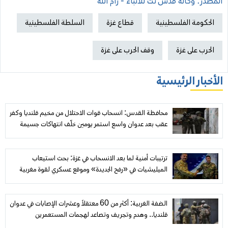
المصدر: وكالة قدس نت للأنباء - رام الله
الحكومة الفلسطينية
قطاع غزة
السلطة الفلسطينية
الحرب على غزة
وقف الحرب على غزة
الأخبار الرئيسية
محافظة القدس: انسحاب قوات الاحتلال من مخيم قلنديا وكفر
عقب بعد عدوان واسع استمر يومين خلّف انتهاكات جسيمة
ترتيبات أمنية لما بعد الانسحاب في غزة: بحث استيعاب
الميليشيات في «رفح الجديدة» وموقع عسكري لقوة مغربية
الضفة الغربية: أكثر من 60 معتقلاً وعشرات الإصابات في عدوان
قلنديا.. وهدم وتجريف وتصاعد لهجمات المستعمرين