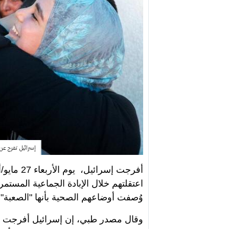
إسرائيل تفرج عن 15 أسيرا فلسطينيا اعتقلتهم من غزة.g
وُصفت أوضاعهم الصحية بأنها "الصعبة".