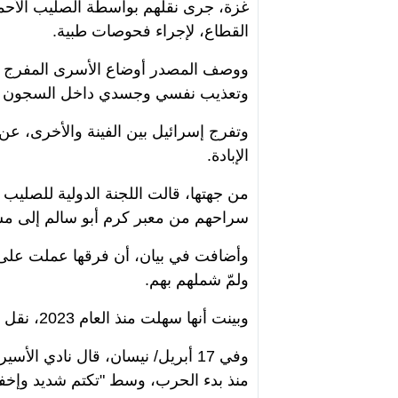
غزة، جرى نقلهم بواسطة الصليب الأح
القطاع، لإجراء فحوصات طبية.
ووصف المصدر أوضاع الأسرى المفرج عنه
وتعذيب نفسي وجسدي داخل السجون الإ
وتفرج إسرائيل بين الفينة والأخرى، عن 
الإبادة.
سراحهم من معبر كرم أبو سالم إلى م
وأضافت في بيان، أن فرقها عملت على 
ولمّ شملهم بهم.
وبينت أنها سهلت منذ العام 2023، نقل أكثر من 2500 معتقلين أفرج عنهم بهذه الطريقة.
وفي 17 أبريل/ نيسان، قال نادي 
منذ بدء الحرب، وسط "تكتم شديد وإخف