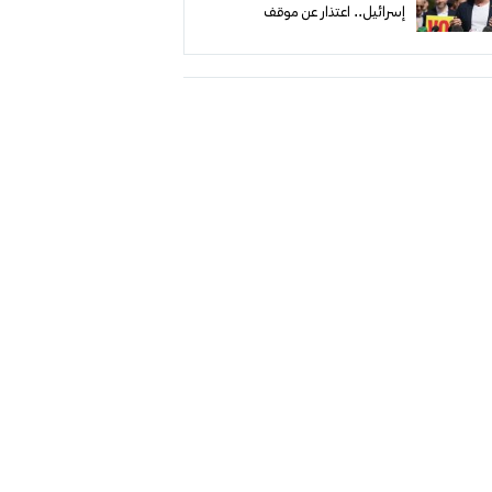
إسرائيل.. اعتذار عن موقف
«العمال» من غزة ودعوة لعقوبات
وحظر تجارة المستوطنات