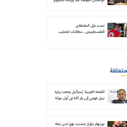
للإسكان المؤقت بعد ورشة للتطوير
الحضري
تمديد عزل المعتقلين
الفلسطينيين.. مطالبات للصليب
الأحمر بمواجهة سياسة بن غفير
وكسر الحصار عن السجون
 متعلقة
الجامعة العربية: إسرائيل رفضت زيارة
نبيل فهمي إلى رام الله في أول جولة
خارجية له
بورنهام يلوّح بتشديد نهج لندن تجاه