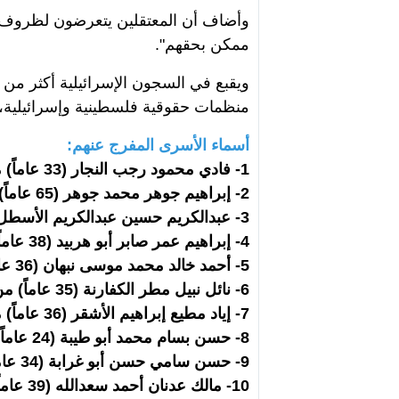
وأضاف أن المعتقلين يتعرضون لظروف "
ممكن بحقهم".
منظمات حقوقية فلسطينية وإسرائيلية، 
أسماء الأسرى المفرج عنهم:
1- فادي محمود رجب النجار (33 عاماً) من جباليا
2- إبراهيم جوهر محمد جوهر (65 عاماً) من النصيرات
3- عبدالكريم حسين عبدالكريم الأسطل (30 عاماً) من خانيونس
4- إبراهيم عمر صابر أبو هربيد (38 عاماً) من بيت حانون
5- أحمد خالد محمد موسى نبهان (36 عاماً) من جباليا
6- نائل نبيل مطر الكفارنة (35 عاماً) من بيت حانون
7- إياد مطيع إبراهيم الأشقر (36 عاماً) من بيت لاهيا
8- حسن بسام محمد أبو طيبة (24 عاماً) من خانيونس
9- حسن سامي حسن أبو غرابة (34 عاماً) من دير البلح
10- مالك عدنان أحمد سعدالله (39 عاماً) من جباليا