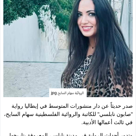
الروائية سهام السايح.jpg
صدر حديثاً عن دار منشورات المتوسط في إيطاليا رواية
"صابون نابلسي" للكاتبة والروائية الفلسطينية سهام السايح،
في ثالث أعمالها الأدبية.
وتدور أحداث الرواية في مدينة نابلس، المعروفة بتاريخها