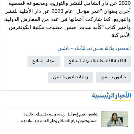
2020 عن دار الشامل للنشر والتوزيع، ومجموعة قصصية
أخرى بعنوان "عمر مؤجل" عام 2023 عن دار الأهلية للنشر
والتوزيع. كما شاركت أعمالها في عدد من المعارض الدولية،
واختير كتاب "كأنه سديم" ضمن مقتنيات مكتبة الكونغرس
الأميركية.
المصدر: وكالة قدس نت للأنباء - نابلس
الكاتبة الفلسطينية سهام السايح
سهام السايح
صابون نابلسي
رواية صابون نابلسي
الأخبار الرئيسية
شاهين تتهم إسرائيل بإعادة رسم فلسطين بالقوة:
المستوطنون ذراع للاحتلال وعلى العالم نزع سلاحهم..
و«مجلس السلام» عاجز أمام نزيف غزة