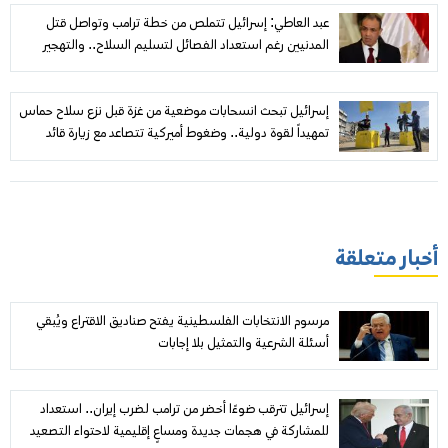
عبد العاطي: إسرائيل تتملص من خطة ترامب وتواصل قتل
المدنيين رغم استعداد الفصائل لتسليم السلاح.. والتهجير
والضم «خطوط حمراء»
إسرائيل تبحث انسحابات موضعية من غزة قبل نزع سلاح حماس
تمهيداً لقوة دولية.. وضغوط أميركية تتصاعد مع زيارة قائد
«سنتكوم»
أخبار متعلقة
مرسوم الانتخابات الفلسطينية يفتح صناديق الاقتراع ويُبقي
أسئلة الشرعية والتمثيل بلا إجابات
إسرائيل تترقب ضوءًا أخضر من ترامب لضرب إيران.. استعداد
للمشاركة في هجمات جديدة ومساعٍ إقليمية لاحتواء التصعيد