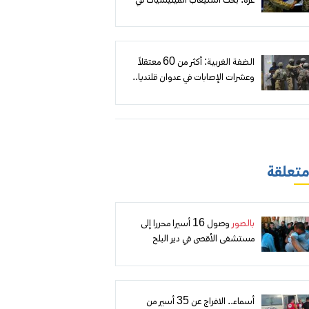
غزة: بحث استيعاب الميليشيات في
«رفح الجديدة» وموقع عسكري لقوة
مغربية
الضفة الغربية: أكثر من 60 معتقلاً
وعشرات الإصابات في عدوان قلنديا..
وهدم وتجريف وتصاعد لهجمات
المستعمرين
 متعلقة
بالصور
وصول 16 أسيرا محررا إلى
مستشفى الأقصى في دير البلح
أسماء.. الافراج عن 35 أسير من