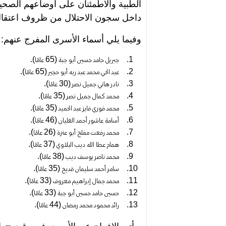
الطبية والاطمئنان على أوضاعهم الصح
داخل سجون الاحتلال من ظروف اعتقال
وفيما يلي أسماء الأسرى المفرج عنهم:
جبريل حامد حسين أبو جبة (65 عامًا).
عبد الحي محمد عبد ربه أبو حجير (65 عامًا).
نادر هاني جميل نصر (30 عامًا).
محمد كمال جميل نصر (35 عامًا).
محمد فوزي فايز عبد الحميد (35 عامًا).
أسامة عاشور أحمد الغليان (46 عامًا).
محمد رفعت مفلح أبو عنزة (26 عامًا).
همام عطا الله ديب البلاوي (37 عامًا).
محمد ناصر يوسف ديب (38 عامًا).
سامر أحمد سليمان قديح (35 عامًا).
محمد جمال إبراهيم معروف (33 عامًا).
حسين حامد حسين أبو جبة (33 عامًا).
رائد محمود محمد رمضان (44 عامًا).