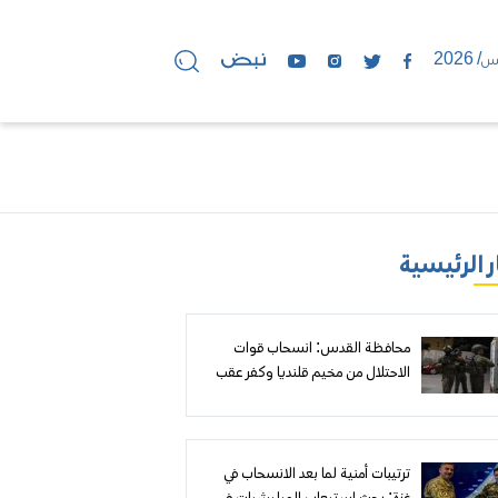
ر الرئيسية
محافظة القدس: انسحاب قوات
الاحتلال من مخيم قلنديا وكفر عقب
بعد عدوان واسع استمر يومين خلّف
انتهاكات جسيمة
ترتيبات أمنية لما بعد الانسحاب في