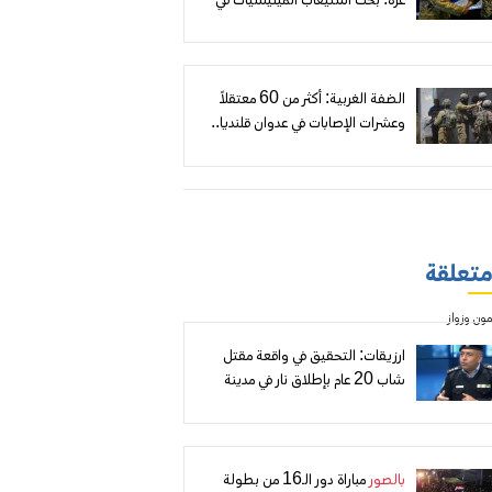
غزة: بحث استيعاب الميليشيات في
«رفح الجديدة» وموقع عسكري لقوة
مغربية
الضفة الغربية: أكثر من 60 معتقلاً
وعشرات الإصابات في عدوان قلنديا..
وهدم وتجريف وتصاعد لهجمات
المستعمرين
 متعلقة
ارزيقات: التحقيق في واقعة مقتل
شاب 20 عام بإطلاق نار في مدينة
الخليل
بالصور
مباراة دور الـ16 من بطولة