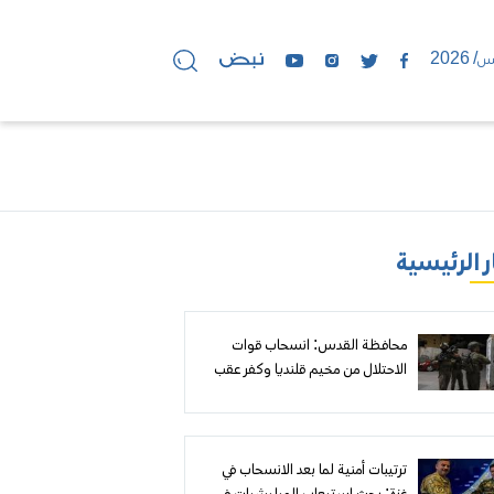
ر الرئيسية
محافظة القدس: انسحاب قوات
الاحتلال من مخيم قلنديا وكفر عقب
بعد عدوان واسع استمر يومين خلّف
انتهاكات جسيمة
ترتيبات أمنية لما بعد الانسحاب في