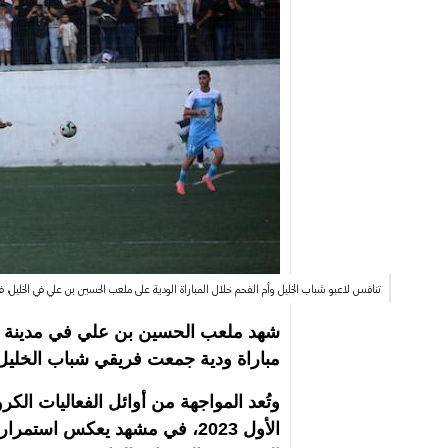
تنافس لاعبو شباب الخليل وأم الفحم خلال المباراة الودية على ملعب الحسين بن علي في الخليل، في 3 يوليو/تموز 2026، وسط حضور جماهيري كبير أعاد أجواء كرة القدم إلى مدرجات الضفة الغربية. صورة: مأمون 
مباراة ودية جمعت فريقي شباب الخلي
الأول 2023، في مشهد يعكس اس