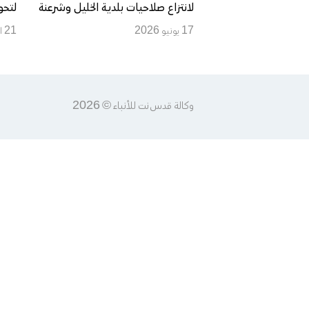
لانتزاع صلاحيات بلدية الخليل وشرعنة
لتحو
التوسع الاستيطاني في قلب المدينة
لكن
17 يونيو 2026
21 ابريل 2020
وكالة قدس نت للأنباء © 2026