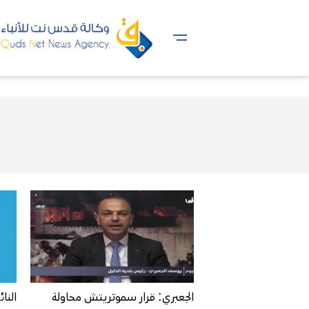
الجعبري: قرار سموتريتش محاولة
النا