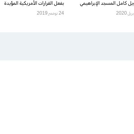
يل كامل المسجد الإبراهيمي
بفعل القرارات الأمريكية المؤيدة
يس يهودي
للاستيطان
24 نوفمبر 2019