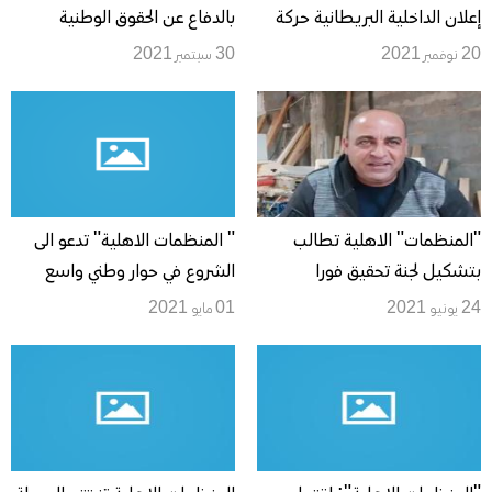
إعلان الداخلية البريطانية حركة
بالدفاع عن الحقوق الوطنية
حماس منظمة إرهابية
المشروعة للشعب الفلسطيني
20 نوفمبر 2021
30 سبتمبر 2021
وحماية الحيز القانوني للحريات
العامة واستقلالية العمل الاهلي
"المنظمات" الاهلية تطالب
" المنظمات الاهلية" تدعو الى
بتشكيل لجنة تحقيق فورا
الشروع في حوار وطني واسع
ومعاقبة المسؤولين عن مقتل
وتدارك الموقف قبل الانجراف الى
24 يونيو 2021
01 مايو 2021
الناشط نزار بنات
نتائج كارثية