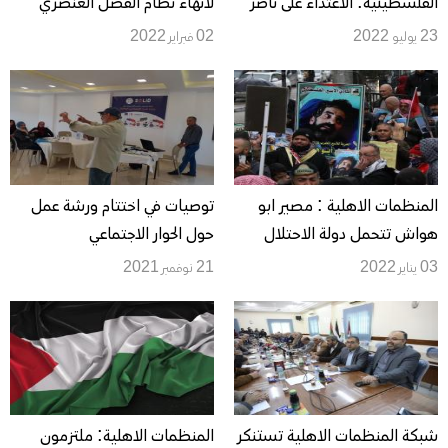
الفلسطينية: الاعتداء على ناصر
لانهاء نظام الفصل العنصري
الدين الشاعر يستوجب اتخاذ
الاسرائيلي ومحاكمة المجرمين
23 يوليو 2022
02 فبراير 2022
التدابير الفورية لحماية السلم
الاهلي
المنظمات الاهلية : مصير ابو
توصيات في اختتام ورشة عمل
هواش تتحمل دولة الاحتلال
حول الحوار الاجتماعي
نتائجه وانقاذ حياته مسؤولية
03 يناير 2022
21 نوفمبر 2021
المجتمع الدولي
شبكة المنظمات الاهلية تستنكر
المنظمات الاهلية: ملتزمون