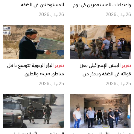
واعتداءات للمستعمرين في يوم
للمستوطنين في الضفة..
تصعيد واسع بمختلف محافظات
والجيش الإسرائيلي يمنع العمال
26 يوليو 2026
26 يوليو 2026
الضفة الغربية
من دخول المستوطنات
تقرير
الجيش الإسرائيلي يعزز
تقرير
البؤر الرعوية تتوسع داخل
قواته في الضفة ويحذر من
مناطق «ب» والطرق
«اشتعال المنطقة» مع توسع
الاستيطانية تعمّق عزل
25 يوليو 2026
25 يوليو 2026
البؤر وتصاعد هجمات
التجمعات الفلسطينية
المستوطنين