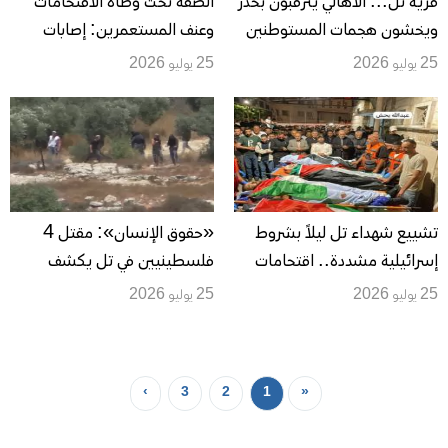
قرية تل... الأهالي يترقبون بحذر
الضفة تحت وطأة الاقتحامات
ويخشون هجمات المستوطنين
وعنف المستعمرين: إصابات
بالاختناق واعتقال والتحقيق مع
25 يوليو 2026
25 يوليو 2026
80 مواطناً وهدم منازل وإغلاق
طرق
تشييع شهداء تل ليلاً بشروط
«حقوق الإنسان»: مقتل 4
إسرائيلية مشددة.. اقتحامات
فلسطينيين في تل يكشف
وهجمات استيطانية تمتد من
شراكة ميدانية بين جيش
25 يوليو 2026
25 يوليو 2026
نابلس إلى جنين وبيت لحم
الاحتلال والمستوطنين ويُنذر
بتوسّع العقاب الجماعي
›
3
2
1
«