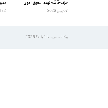
«إف-35» تهدد التفوق الجوي
بعيو
الإسرائيلي وتعيد رسم ميزان القوى
07 يوليو 2026
22 أكتوبر 2020
وكالة قدس نت للأنباء © 2026