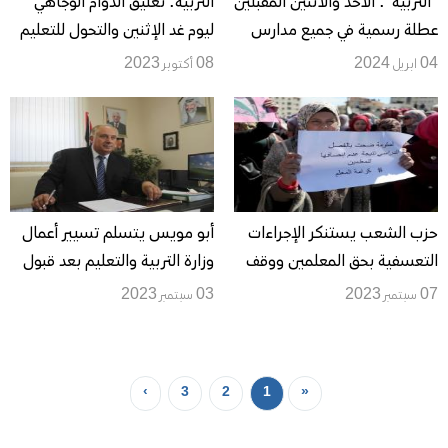
"التربية": الأحد والاثنين المقبلين
التربية: تعليق الدوام الوجاهي
عطلة رسمية في جميع مدارس
ليوم غد الإثنين والتحول للتعليم
الوطن
عن بعد
04 ابريل 2024
08 أكتوبر 2023
حزب الشعب يستنكر الإجراءات
أبو مويس يتسلم تسيير أعمال
التعسفية بحق المعلمين ووقف
وزارة التربية والتعليم بعد قبول
المعلم يوسف إجحا عن العمل
استقالة عورتاني
07 سبتمبر 2023
03 سبتمبر 2023
›
3
2
1
«