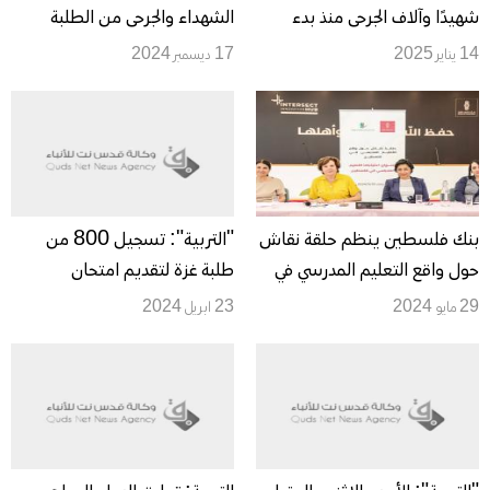
شهيدًا وآلاف الجرحى منذ بدء
الشهداء والجرحى من الطلبة
العدوان الإسرائيلي على غزة
والمعلمين ودمار واسع
14 يناير 2025
17 ديسمبر 2024
والضفة
للمؤسسات التعليمية بفعل
العدوان الإسرائيلي
بنك فلسطين ينظم حلقة نقاش
"التربية": تسجيل 800 من
حول واقع التعليم المدرسي في
طلبة غزة لتقديم امتحان
فلسطين
التوجيهي في مصر
29 مايو 2024
23 ابريل 2024