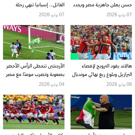
حسن يعلن جاهزية مصر ويجدد
القاتل.. إسبانيا تنهي رحلة
تضامنه مع فلسطين: «دعوا
رونالدو وتعبر إلى ربع النهائي
07 يوليو 2026
07 يوليو 2026
الشعب الفلسطيني يعيش»
هالاند يقود النرويج لإقصاء
الأرجنتين تتخطى الرأس الأخضر
البرازيل وبلوغ ربع نهائي مونديال
بصعوبة وتضرب موعدًا مع مصر
2026
في ثمن النهائي
06 يوليو 2026
04 يوليو 2026