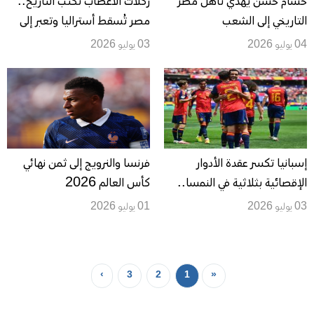
حسام حسن يهدي تأهل مصر
ركلات الأعصاب تكتب التاريخ..
التاريخي إلى الشعب
مصر تُسقط أستراليا وتعبر إلى
الفلسطيني.. وصلاح: صنعنا
ثمن نهائي مونديال 2026
04 يوليو 2026
03 يوليو 2026
التاريخ
إسبانيا تكسر عقدة الأدوار
فرنسا والنرويج إلى ثمن نهائي
الإقصائية بثلاثية في النمسا..
كأس العالم 2026
وترقب لمواجهتي البرتغال
03 يوليو 2026
01 يوليو 2026
وكرواتيا وسويسرا والجزائر في
مونديال 2026
›
3
2
1
«