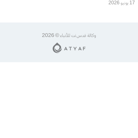
الخليل وشرعنة التوسع
17 يونيو 2026
الاستيطاني في قلب المدينة
وكالة قدس نت للأنباء © 2026