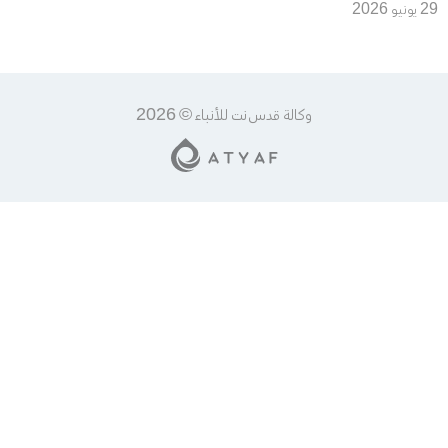
سياسي يقود إلى دولة مستقلة
29 يونيو 2026
بعاصمتها القدس الشرقية
وكالة قدس نت للأنباء © 2026