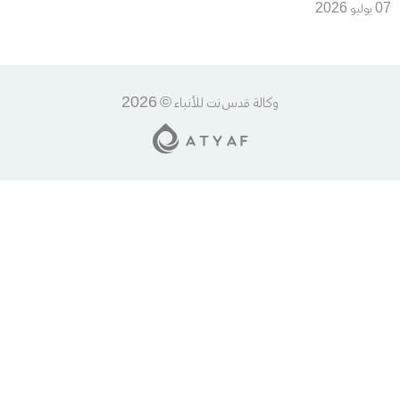
الكميات الإضافية وعمّان تتحرك
07 يوليو 2026
لحماية أمنها المائي
وكالة قدس نت للأنباء © 2026