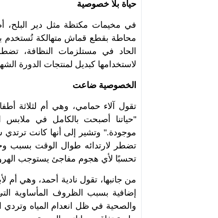
حياة بلا خصوصية
في مخيمات مكتظة مثل دير البلح، أ
محاطة بقطع قماش متهالكة تُستخدم
الحاد في مستلزمات النظافة، تضطر 
لاستخدامها كبديل لمنتجات الدورة الشهر
الخصوصية ضاعت
"حياتنا أصبحت بالكامل في ملابس ا
موجودة." وتشير إلى أنها كانت ترتدي شا
تضطر لارتدائه طوال الوقت بسبب وجود
تحسبًا لأي هجوم مفاجئ يستوجب الهروب 
من جانبها، تقول نادية أحمد، وهي أم لأب
إضافية بسبب الظروف المأساوية التي
والصحية في ظل انعدام المياه وتردي 