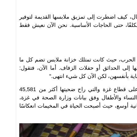
ال، كيف اضطرت إلى تمزيق ملابسها القديمة لتوفير
لفًا، حتى الحاجات الأساسية. نحن الآن نعيش فقط
ل الحرب، حيث كانت تمتلك خزانة ملابس تضم كل ما
ها إلى الحدائق أو حفلات الزفاف. أما الآن، فتقول:
اية بأنفسهن، لكن الآن كل شيء انتهى."
مع استمرار حرب الابادة الاسرائيلية على قطاع غزة والتي راح ضحيتها أكثر من 45,581
108,، نصفهم من النساء والأطفال وفق بيانات وزارة الصحة في غزة،
سانية أوسع، حيث أصبحت الحياة في المخيمات انعكاسًا