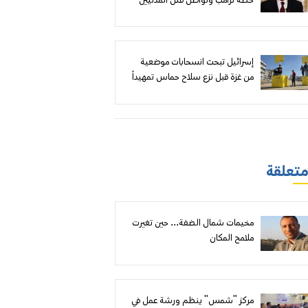
خطة ترامب وتواصل قتل المدنيين
رغم استعداد الفصائل لتسليم
السلاح.. والتهجير والضم «خطوط
حمراء»
إسرائيل تبحث انسحابات موضعية
من غزة قبل نزع سلاح حماس تمهيداً
لقوة دولية.. وضغوط أميركية
تتصاعد مع زيارة قائد «سنتكوم»
 متعلقة
مخيمات شمال الضفة... حين تغيرت
ملامح المكان
مركز "شمس" ينظم ورشة عمل في