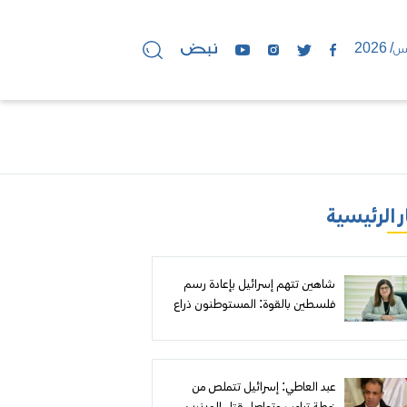
ر الرئيسية
شاهين تتهم إسرائيل بإعادة رسم
فلسطين بالقوة: المستوطنون ذراع
للاحتلال وعلى العالم نزع سلاحهم..
و«مجلس السلام» عاجز أمام نزيف
غزة
عبد العاطي: إسرائيل تتملص من