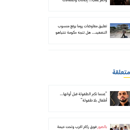
وكفر عقب... إصابات واعتقالات
وهدم مقابل إعلان أهداف أمنية
تعليق مفاوضات روما يرفع منسوب
التصعيد... هل تتجه حكومة نتنياهو
إلى توسيع الهجوم على لبنان؟
 متعلقة
"عندما تكبر الطفولة قبل أوانها...
أطفال بلا طفولة"
بالصور
فوق ركام الحرب وتحت خيمة