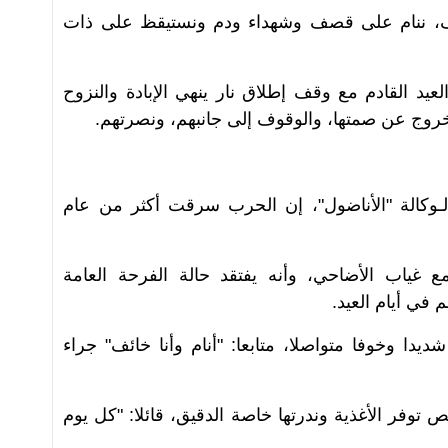
لخوف، ننام على قصف وشهداء ودم ونستيقظ على ذات
يد القادم مع وقف إطلاق نار ينهي الإبادة والنزوح
الخروج عن صمتها، والوقوف إلى جانبهم، ونصرتهم.
ـوكالة "الأناضول"، إن الحرب سرقت أكثر من عام
ع غياب الأضاحي، وأنه يفتقد حالة الفرحة العامة
 في أيام العيد.
يدا وخوفا متواصلا، متابعا: "أنام وأنا خائف" جراء
 توفر الأغذية وندرتها خاصة الدقيق، قائلا: "كل يوم