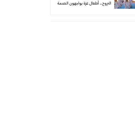
النزوح.. أطفال غزة يواجهون الصدمة
برياضة الكاراتيه