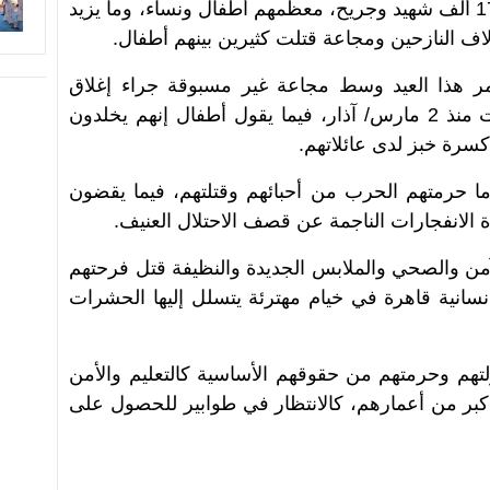
الإبادة الجماعية التي خلفت أكثر من 179 ألف شهيد وجريح، معظمهم أطفال ونساء، وما يزيد
 يمر هذا العيد وسط مجاعة غير مسبوقة جراء إغلاق
سلطات الاحتلال المعابر أمام الإمدادات منذ 2 مارس/ آذار، فيما يقول أطفال إنهم يخلدون
 كسرة خبز لدى عائلاتهم.
دما حرمتهم الحرب من أحبائهم وقتلتهم، فيما يقضون
لانفجارات الناجمة عن قصف الاحتلال العنيف.
من والصحي والملابس الجديدة والنظيفة قتل فرحتهم
سانية قاهرة في خيام مهترئة يتسلل إليها الحشرات
هم وحرمتهم من حقوقهم الأساسية كالتعليم والأمن
أكبر من أعمارهم، كالانتظار في طوابير للحصول على