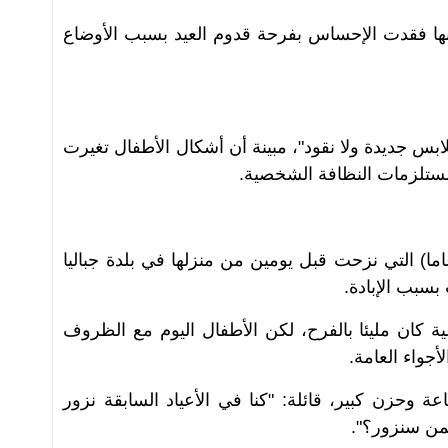
 (11 عاما)، تقول إنها فقدت الإحساس بفرحة قدوم العيد بسبب الأوضاع
ملابس جديدة ولا نقود"، مبينة أن أشكال الأطفال تغيرت
مستلزمات النظافة الشخصية.
ها، تقول الطفلة فرح مقبل (16 عاما) التي نزحت قبل يومين من منزلها في بلدة جباليا
بسبب الإبادة.
عية كان مليئا بالفرح، لكن الأطفال اليوم مع الظروف
أجواء العامة.
 وحزن كبير، قائلة: "كنا في الأعياد السابقة نزور
من سنزور؟".