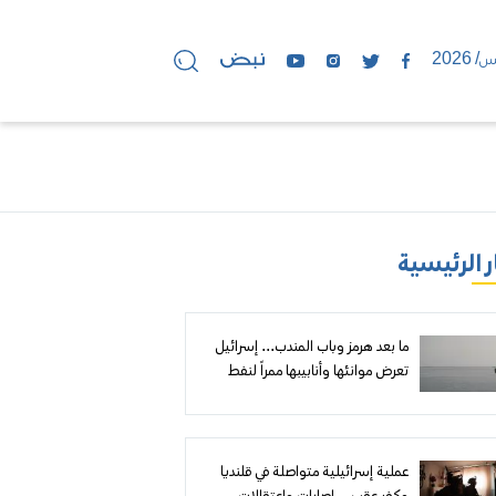
ر الرئيسية
ما بعد هرمز وباب المندب... إسرائيل
تعرض موانئها وأنابيبها ممراً لنفط
الخليج إلى أوروبا
عملية إسرائيلية متواصلة في قلنديا