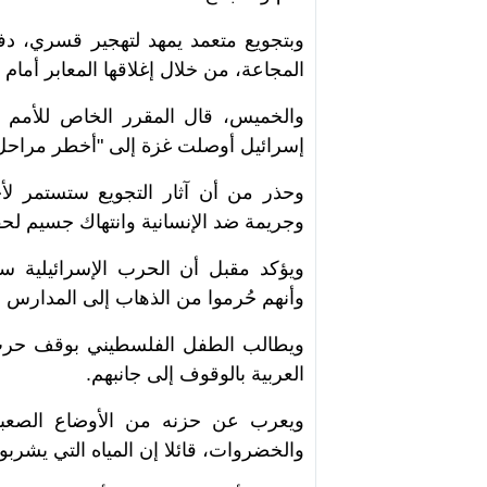
وبتجويع متعمد يمهد لتهجير قسري، دفع
المجاعة، من خلال إغلاقها المعابر أمام ال
والخميس، قال المقرر الخاص للأمم ا
إسرائيل أوصلت غزة إلى "أخطر مراحل ا
وحذر من أن آثار التجويع ستستمر لأج
وجريمة ضد الإنسانية وانتهاك جسيم لحق
ويؤكد مقبل أن الحرب الإسرائيلية س
وأنهم حُرموا من الذهاب إلى المدارس وا
ويطالب الطفل الفلسطيني بوقف حرب ال
العربية بالوقوف إلى جانبهم.
ويعرب عن حزنه من الأوضاع الصعبة 
والخضروات، قائلا إن المياه التي يشربون