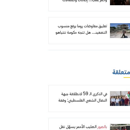
وكفر عقب... إصابات واعتقالات
وهدم مقابل إعلان أهداف أمنية
تعليق مفاوضات روما يرفع منسوب
التصعيد... هل تتجه حكومة نتنياهو
إلى توسيع الهجوم على لبنان؟
 متعلقة
في الذكرى الـ 59 لانطلاقة جبهة
النضال الشعبي الفلسطيني: وقفة
تضامنية مع الأسرى أمام الصليب
الأحمر في طولكرم
بالصور
الصليب الأحمر يسهّل نقل