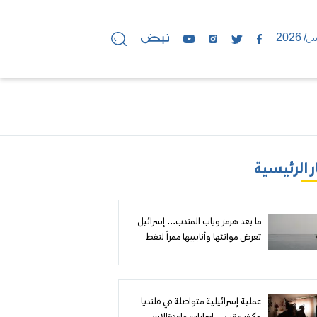
ر الرئيسية
ما بعد هرمز وباب المندب... إسرائيل
تعرض موانئها وأنابيبها ممراً لنفط
الخليج إلى أوروبا
عملية إسرائيلية متواصلة في قلنديا