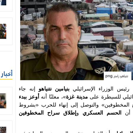
أخبار
نتنياهو زامير.png
 رئيس الوزراء الإسرائيلي
بنيامين نتنياهو
إنه جاء
ئيلي للسيطرة على
مدينة غزة
»، معلنًا أنه
أوعز ببدء
المخطوفين» والتوصل إلى إنهاء للحرب «بشروط
و أن
الحسم العسكري
و
إطلاق سراح المخطوفين