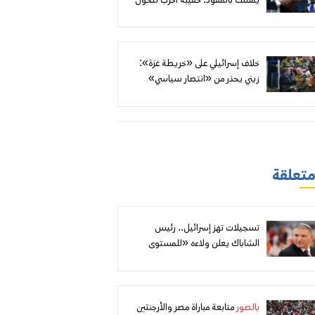
يمسك بالمقود: حقيبة الحرب تتحول
إلى منصة انتخابية داخل الليكود
خلاف إسرائيلي على «خريطة غزة»:
زيني يحذر من «انتصار سياسي»
لحماس وخطة لنقل ميليشيات
متعاونة مع إسرائيل إلى «رفح
الجديدة»
 متعلقة
تسجيلات تهز إسرائيل.. رئيس
الشاباك يعلن ولاءه «للمستوى
المنتخب» ويهاجم عجز منظومة
الحكم
بالصور
متابعة مباراة مصر والأرجنتين