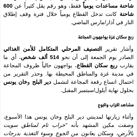
شاحنة مساعدات يومياً
فقط، وهو رقم يقل كثيراً عن
600
شاحنة
كانت تدخل القطاع يومياً خلال فترة وقف إطلاق
النار في آذار/مارس الماضي.
ربع سكان غزة يواجهون المجاعة
وأشار تقرير
التصنيف المرحلي المتكامل للأمن الغذائي
الصادر يوم الجمعة إلى أن نحو
514 ألف شخص
، أي ما
يقارب
ربع سكان القطاع
، يواجهون حالياً ظروف المجاعة
في مدينة غزة والمناطق المحيطة بها. وحذر التقرير من
احتمال اتساع رقعة المجاعة لتشمل
دير البلح
و
خان يونس
بحلول نهاية أيلول/سبتمبر المقبل.
مشاهد الخراب والجوع
وأثناء زيارتها لمدينتي دير البلح وخان يونس هذا الأسبوع،
وصفت مكين المشهد بأنه
"خراب تام لمناطق سويت
بالأرض، وسكان يعانون من الجوع وسوء التغذية بدرجات