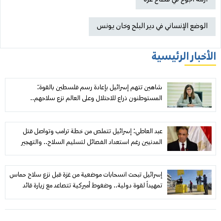
الوضع الإنساني في دير البلح وخان يونس
الأخبار الرئيسية
شاهين تتهم إسرائيل بإعادة رسم فلسطين بالقوة:
المستوطنون ذراع للاحتلال وعلى العالم نزع سلاحهم..
و«مجلس السلام» عاجز أمام نزيف غزة
عبد العاطي: إسرائيل تتملص من خطة ترامب وتواصل قتل
المدنيين رغم استعداد الفصائل لتسليم السلاح.. والتهجير
والضم «خطوط حمراء»
إسرائيل تبحث انسحابات موضعية من غزة قبل نزع سلاح حماس
تمهيداً لقوة دولية.. وضغوط أميركية تتصاعد مع زيارة قائد
«سنتكوم»