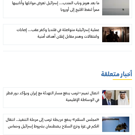
ما بعد هرمز وباب المندب... إسرائيل تعرض موانئها وأنابيبها
ممراً لنفط الخليج إلى أوروبا
عملية إسرائيلية متواصلة في قلنديا وكفر عقب... إصابات
واعتقالات وهدم مقابل إعلان أهداف أمنية
أخبار متعلقة
اتصال تميم–ترمب يدفع مسار التهدئة مع إيران ويؤكد دور قطر
في الوساطة الإقليمية
«مجلس السلام» يدفع خريطة ترمب إلى مرحلة التنفيذ.. انتقال
الحكم في غزة ونزع السلاح يصطدمان بشروط إسرائيل وحماس