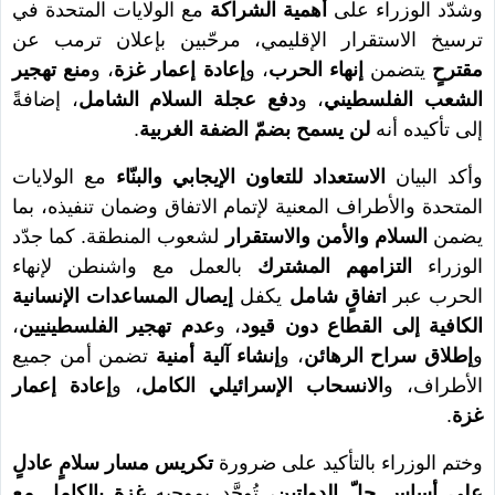
وشدّد الوزراء على
أهمية الشراكة
مع الولايات المتحدة في
ترسيخ الاستقرار الإقليمي، مرحّبين بإعلان ترمب عن
مقترحٍ
يتضمن
إنهاء الحرب
، و
إعادة إعمار غزة
، و
منع تهجير
الشعب الفلسطيني
، و
دفع عجلة السلام الشامل
، إضافةً
إلى تأكيده أنه
لن يسمح بضمّ الضفة الغربية
.
وأكد البيان
الاستعداد للتعاون الإيجابي والبنّاء
مع الولايات
المتحدة والأطراف المعنية لإتمام الاتفاق وضمان تنفيذه، بما
يضمن
السلام والأمن والاستقرار
لشعوب المنطقة. كما جدّد
الوزراء
التزامهم المشترك
بالعمل مع واشنطن لإنهاء
الحرب عبر
اتفاقٍ شامل
يكفل
إيصال المساعدات الإنسانية
الكافية إلى القطاع دون قيود
، و
عدم تهجير الفلسطينيين
،
و
إطلاق سراح الرهائن
، و
إنشاء آلية أمنية
تضمن أمن جميع
الأطراف، و
الانسحاب الإسرائيلي الكامل
، و
إعادة إعمار
غزة
.
وختم الوزراء بالتأكيد على ضرورة
تكريس مسار سلامٍ عادلٍ
على أساس حلّ الدولتين
، تُوحَّد بموجبه
غزة بالكامل مع