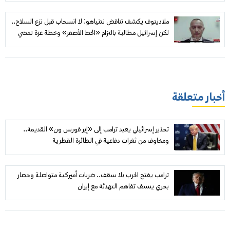
ملادينوف يكشف تناقض نتنياهو: لا انسحاب قبل نزع السلاح..
لكن إسرائيل مطالبة بالتزام «الخط الأصفر» وخطة غزة تمضي
أخبار متعلقة
تحذير إسرائيلي يعيد ترامب إلى «إير فورس ون» القديمة..
ومخاوف من ثغرات دفاعية في الطائرة القطرية
ترامب يفتح الحرب بلا سقف.. ضربات أميركية متواصلة وحصار
بحري ينسف تفاهم التهدئة مع إيران