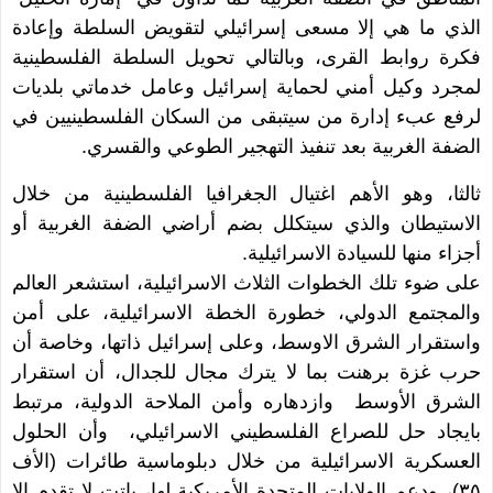
الذي ما هي إلا مسعى إسرائيلي لتقويض السلطة وإعادة
فكرة روابط القرى، وبالتالي تحويل السلطة الفلسطينية
لمجرد وكيل أمني لحماية إسرائيل وعامل خدماتي بلديات
لرفع عبء إدارة من سيتبقى من السكان الفلسطينيين في
الضفة الغربية بعد تنفيذ التهجير الطوعي والقسري.
ثالثا، وهو الأهم اغتيال الجغرافيا الفلسطينية من خلال
الاستيطان والذي سيتكلل بضم أراضي الضفة الغربية أو
أجزاء منها للسيادة الاسرائيلية.
على ضوء تلك الخطوات الثلاث الاسرائيلية، استشعر العالم
والمجتمع الدولي، خطورة الخطة الاسرائيلية، على أمن
واستقرار الشرق الاوسط، وعلى إسرائيل ذاتها، وخاصة أن
حرب غزة برهنت بما لا يترك مجال للجدال، أن استقرار
الشرق الأوسط وازدهاره وأمن الملاحة الدولية، مرتبط
بايجاد حل للصراع الفلسطيني الاسرائيلي، وأن الحلول
العسكرية الاسرائيلية من خلال دبلوماسية طائرات (الأف
٣٥)، ودعم الولايات المتحدة الأمريكية لها، باتت لا تقدم الا