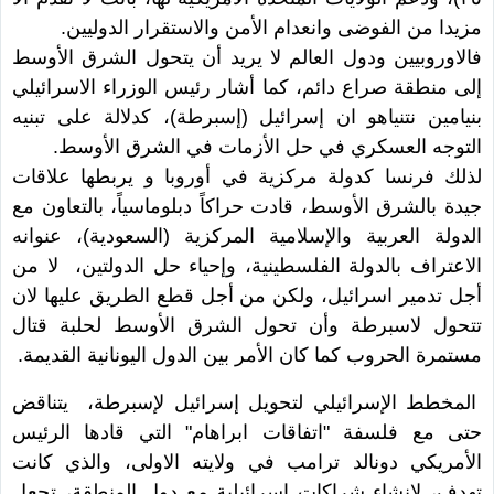
مزيدا من الفوضى وانعدام الأمن والاستقرار الدوليين.
فالاوروبيين ودول العالم لا يريد أن يتحول الشرق الأوسط
إلى منطقة صراع دائم، كما أشار رئيس الوزراء الاسرائيلي
بنيامين نتنياهو ان إسرائيل (إسبرطة)، كدلالة على تبنيه
التوجه العسكري في حل الأزمات في الشرق الأوسط.
لذلك فرنسا كدولة مركزية في أوروبا و يربطها علاقات
جيدة بالشرق الأوسط، قادت حراكاً دبلوماسياً، بالتعاون مع
الدولة العربية والإسلامية المركزية (السعودية)، عنوانه
الاعتراف بالدولة الفلسطينية، وإحياء حل الدولتين، لا من
أجل تدمير اسرائيل، ولكن من أجل قطع الطريق عليها لان
تتحول لاسبرطة وأن تحول الشرق الأوسط لحلبة قتال
مستمرة الحروب كما كان الأمر بين الدول اليونانية القديمة.
المخطط الإسرائيلي لتحويل إسرائيل لإسبرطة، يتناقض
حتى مع فلسفة "اتفاقات ابراهام" التي قادها الرئيس
الأمريكي دونالد ترامب في ولايته الاولى، والذي كانت
تهدف، لإنشاء شراكات إسرائيلية مع دول المنطقة، تجعل