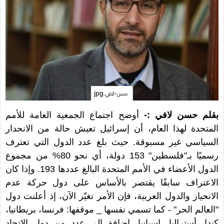
حسن-لافي.jpg
بقلم حسن لافي :-
أوضح اجتماع الجمعية العامة للأمم
المتحدة لهذا العام، أن إسرائيل تعيش حالة من الانحدار
السياسي غير مسبوقة. حيث بلغ عدد الدول التي تعترف
رسميًا بـ"فلسطين" 153 دولة، أي نحو 80% من مجموع
الدول الأعضاء في الأمم المتحدة البالغ عددها 193. وإذا كان
الاعتراف سابقًا يقتصر بالأساس على دول حركة عدم
الانحياز والدول العربية، فإن الأمر تغيّر الآن، إذ أعلنت دول
"العالم الحر" - كما تسمي نفسها _ موقفها: فرنسا، بريطانيا،
كندا، أستراليا، إسبانيا، إضافة إلى عدد من دول الاتحاد