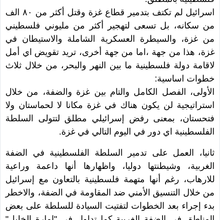
اسرائيل لم تكتف بتدمير قطاع غزة وقتل أكثر من ٨٠ الف
من سكانه، بل تسعى لتهجير أكثر من مليوني فلسطيني
من غزة، والسيطرة العسكرية الشاملة والاستيطان في
غزة، هذا من جهة ،اما من جهة أخرى، تريد تقويض اي أمل
لاقامة دولة فلسطينية ما بين النهر والبحر، من خلال ثلاث
خطوات اساسية:
الأولى، الفصل الكامل والتام بين غزة والضفة، من خلال
استراتيجية لن يكون هناك في غزة مكانا لا لحماستان ولا
فتحستان، بمعنى رفض إسرائيلي مطلق لتتولى السلطة
الفلسطينية اي دور في اليوم التالي في غزة.
ثانيا، العمل على تدمير السلطة الفلسطينية في الضفة
الغربية، وشيطنتها دوليا، واظهارها أنها داعمة وراعية
للارهاب، رغم أنها متهمة فلسطينية بالتعاون مع إسرائيل
من خلال التنسيق الأمني ضد المقاومة في الضفة، والاخطر
بدء إجراء بعد الخطوات لتفتيت السيادة للسلطة على بعض
المناطق في الضفة الغربية كما تداول في "إمارة الخليل"