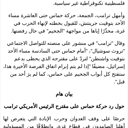
فلسطينية تكنوقراطية غير سياسية.
وأمهل ترامب، الجمعة، حركة حماس حتى العاشرة مساء
الأحد بتوقيت جرينتش، للقبول بخطته لإنهاء الحرب في
غزة، محذّرًا إياها من مواجهة "الجحيم" في حال رفضتها.
وقال "ترامب" في منشور على منصته للتواصل الاجتماعي
"تروث سوشيال"، "أمام حماس حتى السادسة مساء الأحد
بتوقيت واشنطن" لتردّ على مقترحه الذي يحظى بدعم
إسرائيل، مضيفًا "إذا لم يتم إبرام اتفاق الفرصة الأخيرة هذا،
ستفتح كل أبواب الجحيم على حماس، كما لم يرَ أحد من
قبل".
بيان هام
حول رد حركة حماس على مقترح الرئيس الأمريكي ترامب
حرصًا على وقف العدوان وحرب الإبادة التي يتعرض لها
أهلنا الصامدون في قطاع غزة، وانطلاقًا من المسؤولية