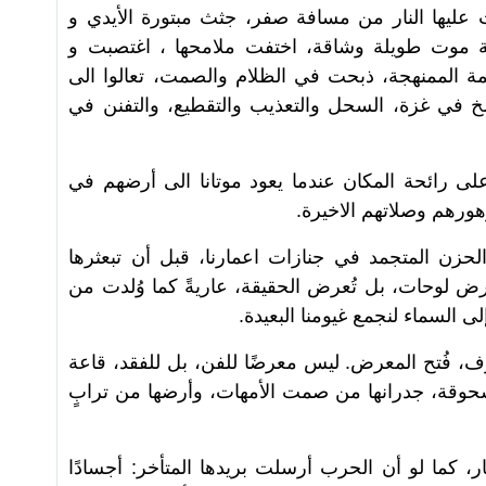
يها النار من مسافة صفر، جثث مبتورة الأيدي و
 موت طويلة وشاقة، اختفت ملامحها ، اغتصبت و
 الممنهجة، ذبحت في الظلام والصمت، تعالوا الى
خ في غزة، السحل والتعذيب والتقطيع، والتفنن في
ا على رائحة المكان عندما يعود موتانا الى أرضهم في
ورهم وصلاتهم الاخيرة.
لحزن المتجمد في جنازات اعمارنا، قبل أن تبعثرها
ُعرض لوحات، بل تُعرض الحقيقة، عاريةً كما وُلدت من
ى السماء لنجمع غيومنا البعيدة.
، فُتح المعرض. ليس معرضًا للفن، بل للفقد، قاعة
حوقة، جدرانها من صمت الأمهات، وأرضها من ترابٍ
ر، كما لو أن الحرب أرسلت بريدها المتأخر: أجسادًا