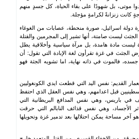
ا موتى، بل شهودًا على بقاء الحياة، كل جسدٍ منهم
ٍ كانت زنزانةً لكرامةٍ مؤجلة.
دولة اسرائيل، صورة منحطة، عصابات من الغوغاء
الجثث ليست صامتة، أنها تشير إلى المجرمين والقتلة
 ليست مادة هامدة، بل مرآة سياسية وأخلاقية يطل
رض الجثث في غزة تقرأون لغة الإبادة التي تقول: أن
جسده، فالموت في ذاته نهاية، اما تشويه الجثة فهو
تعمار القديم: نفس اليد التي قطعت ايدي الكونغوليين
سطينيين قبل اعدامهم، وهي نفس العقل الذي احتفظ
ف في باريس، وهي نفس المدافع البريطانية التي
ناثر الأجساد، وهي نفس قذائف النابالم التي حرقت
و آخر مساحة يمكن احتلالها بعد تدمير غزة وتحويلها
رقة، من الاخفاء القسري، من القتل المتعمد خارج