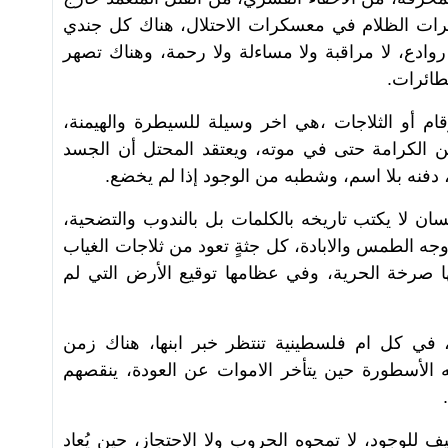
رات الظلام في معسكرات الاحتلال، هناك كل جندي
روادع، لا مراقبة ولا مساءلة ولا رحمة، وهناك تصهر
طائرات.
قام أو الثلاجات ،هي اخر وسيلة للسيطرة والهيمنة،
ن الكرامة حتى في موته، ويعتقد المحتل أن الجسد
دفنه بلا اسم، وشطبه من الوجود إذا لم يخضع.
سان لا يكتب تاريخه بالكلمات بل بالندوب والتضحية،
جه الطمس والابادة، كل جثةٍ تعود من ثلاجات الغياب
 صرخة الحرية، وفي عظامها توقيع الأرض التي لم
ي كل ام فلسطينية تنتظر خبر ابنها، هناك زمن
 الأسطورة حين يتأخر الاموات عن العودة، ينقصهم
 للوجود، لا تمحوه الحروب ولا الاحتجاز، حين يُعاد