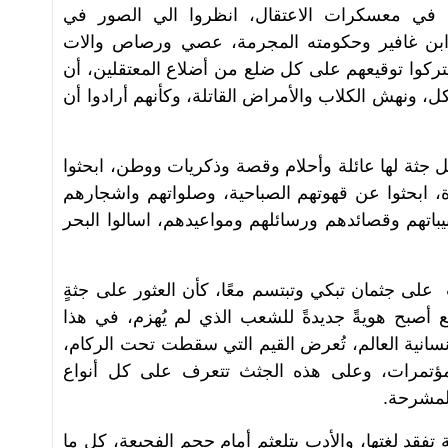
في معسكرات الاعتقال، انظروا الي الصور في
ابن غافير وحكومته المجرمة، عصي ورصاص والات
يتركوا توقيعهم على كل ضلع من أضلاع المعتقلين، أن
ل، ونهش الكلاب والأمراض القاتلة، وكأنهم أرادوا أن
جثة لها عائلة وأحلام وقصة وذكريات ووطن، ابحثوا
 ابحثوا عن قهوتهم الصباحية، وصلواتهم واشجارهم
باتهم وقصائدهم ورسائلهم ومواعيدهم، اسالوا البحر
لى جثمان تبكي وتبتسم معًا، كأن العثور على جثةٍ
ع أصبح هويةً جديدةً للشعب الذي لم يُهزم، في هذا
سانية العالم، تُعرض القيم التي سقطت تحت الركام،
ؤتمرات، وعلى هذه الجثث تتعرف على كل أنواع
لمشرحة.
قد لغتها، والأدب يتلعثم أمام حجم الفجيعة، كل ما