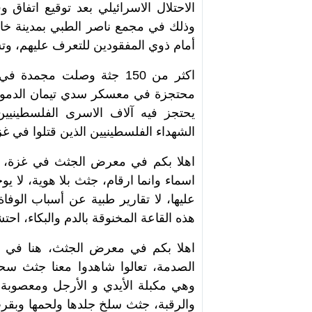
وذلك في مجمع ناصر الطبي بمدينة خا
أمام ذوي المفقودين للتعرف عليهم، وتس
محتجزة في معسكر سدي تيمان الدموي
يحتجز فيه آلاف الاسرى الفلسطيني
الشهداء الفلسطينيين الذين قتلوا في غز
اهلا بكم في معرض الجثث في غزة، ج
اسماء وانما ارقام، جثث بلا هوية، لا
عليها، لا تقارير طبية عن أسباب الو
هذه القاعة المخنوقة بالدم والبكاء، اح
اهلا بكم في معرض الجثث، هنا في غ
الصدمة، تعالوا شاهدوا معنا جثث سح
وهي مكبلة الأيدي و الأرجل ومعصوبة
والرقبة، جثث سلخ جلدها ولحمها وبقر