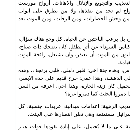
عذيب والتجويع والإذلال والاهانات، أرواح مورست
أرواح لم تجد من ينقذها، ولا من يطرق على ابواب
من وحش الحضارات، ومن الرفات، ومن الموت بعد
، بل برعب الباحثين عن الحياة، كل وجهٍ هناك سؤال،
أكياس السوداء عن أثرٍ لطفلٍ كان يضحك ذات صباح،
يطلبون من الموت أن يعتذر، وان يشتعل، رائحة الموت
يامة.
اس، وهذه جثة اخي: قلبي دليلي، قلبي يرتجف، وهذه
على الدهشة، وهذا عمي: جرح قديم على خده الايسر،
جميل كان زينة الحارة، وهذا اخي: اعرفه من السن
 دمروا الجثث كما دمروا غزة؟
 الرهيبة: اعدامات ميدانية، عربدات جنسية، كل
رائيل مستمتعة وهي تعلن انتصارها على الجثث.
 على ما لا يُحتمل، على إبادة تقودها قوات هتلر