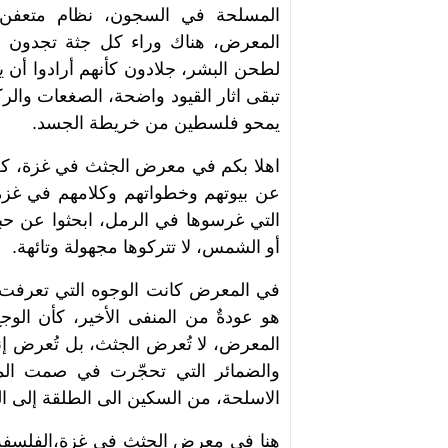
المسلحة في السجون، نظام متعفن 
المعرض، هناك وراء كل جثة تجدون 
لطحن البشر، جلادون كأنهم أرادوا أن 
تبقى اثار القيود واضحة، الصغعات والرك
يمحو فلسطين من خريطة الجسد.
اهلا بكم في معرض الجثث في غزة، كل 
عن بيوتهم وخطواتهم وكلامهم في غزة،
التي غرسوها في الرمل، ابحثوا عن حبي
أو الشمس، لا تتركوها مجهولة وتائهة.
في المعرض كانت الوجوه التي تعرفت ع
هو عودةٌ من المنفى الأخير، كأن الوج
المعرض، لا تُعرض الجثث، بل تُعرض إن
والضمائر التي تحجّرت في صمت الم
الاسلحة، من السكين الى الطلقة إلى ا
هنا في معرض الجثث في غزة،الفلسفة تف