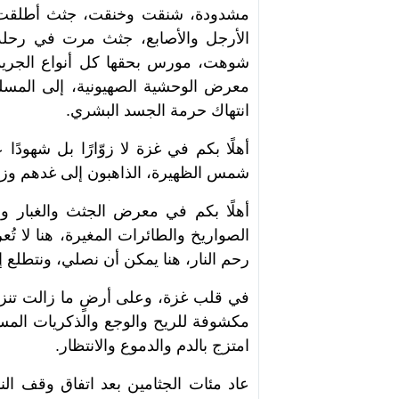
مشدودة، شنقت وخنقت، جثث أطلقت عل
الأرجل والأصابع، جثث مرت في رحلة
شوهت، مورس بحقها كل أنواع الجريمة
معرض الوحشية الصهيونية، إلى المسل
انتهاك حرمة الجسد البشري.
أهلًا بكم في غزة لا زوّارًا بل شهودً
شمس الظهيرة، الذاهبون إلى غدهم وزه
أهلًا بكم في معرض الجثث والغبار وا
الصواريخ والطائرات المغيرة، هنا لا ت
رحم النار، هنا يمكن أن نصلي، ونتطلع إل
في قلب غزة، وعلى أرضٍ ما زالت تنزف
مكشوفة للريح والوجع والذكريات المس
امتزج بالدم والدموع والانتظار.
عاد مئات الجثامين بعد اتفاق وقف النا