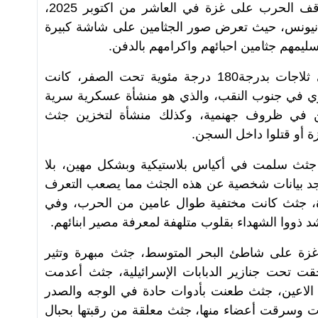
الاحتلال الاسرائيلي بعد توقيع اتفاق وقف الحرب على غزة في العاشر من اكتوبر 2025،
نيونس، حيث تعرض صور الجثامين على شاشة كبيرة
ليمهم جثامين احبائهم واكرامهم بالدفن.
اكثر من 150 جثة وصلت مجمدة في ثلاجات بدرجة180 درجة مئوية تحت الصفر، كانت
 في جنوب النقب، والذي هو منشأة عسكرية سرية
ين في ظروف جهنمية، وكذلك منشأة لتخزين جثث
ة أو قتلوا داخل السجن.
ثث سلمت في أكياس بلاستيكية وبشكل مهين، بلا
 يوجد بيانات شخصية عن هذه الجثث مما يصعب التعرف
فاة، جثث كانت مختفية طوال عامين من الحرب، وفي
تشد ذووا الشهداء بقلوب متلهفة لمعرفة مصير ابنائهم.
زة على شاطئ البحر المتوسط، جثث مبهرة وتثير
قت تحت جنازير الدبابات الإسرائيلية، جثث أعدمت
 الاعين، جثث طعنت بأدوات حادة في الوجه والصدر
ت وسرقت أعضاء منها، جثث معلقة من رقبتها بحبال