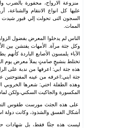
منزوعة الارواح، محفورة بالضرب والت
عليها كل انواع الانتقام والشناعة، 
السجون التى تحولت إلي قبور شيدت 
الممات.
الناس لم يدخلوا المعرض بفضول الزوار
وكل جثة مرآة. الأمهات يفتشن بين ال
الآباء يلمسون الأصابع الباردة كأنهم 
تختلط بنشيجٍ صامتٍ يملأ معرض يوم الق
هذه جثة ابي: اعرفها من ندبة على الر
جثة ابني:اعرفه من عينه المفتوحتبن 
وهذه الطفلة اختي: شعرها الخروبي ال
المكسورة والجاكيت السكني،ولكن لماذا
على هذه الجثث مورست طقوس التعذيب
أشكال الفسق والشذوذ، وكانت دولة اس
ليست هذه جثثًا فقط، بل شهادات حية