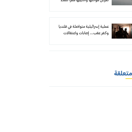
تعرض موانئها وأنابيبها ممراً لنفط
الخليج إلى أوروبا
عملية إسرائيلية متواصلة في قلنديا
وكفر عقب... إصابات واعتقالات
وهدم مقابل إعلان أهداف أمنية
 متعلقة