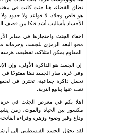
نطاق القضاء، هنا جثث كانت في مختب
هو قاض وجلاد، لا قواعد ولا حدود ولا 
الأجساد بأساليب أشد فتكا من قصف ال
اخفاء الجثث واحتجازها في مقابر الأر
محو البعد الرمزي للجسد، وحرمانه م
المقاوم يمكن امتلاكه، تقطيعه، هرسه، 
إن الجسد هو الذاكرة الأولى، وإن الإن
وفي غزة، صار الجسد نصًا مفتوحًا في و
تحمل ذاكرة جماعية، تختزن في لحمها
تغب عنها ينابيع التربة.
اهلا بكم في معرض الجثث في غزة، ف
مكسور بين الحياة والموت، زمن يشبه
وداع وقبر وضوء وزهرة وقراءة الفاتحة.
لقد تحوّل الجسد الفلسطيني إلى أرشيفٍ