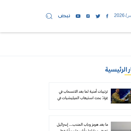
ر الرئيسية
ترتيبات أمنية لما بعد الانسحاب في
غزة: بحث استيعاب الميليشيات في
«رفح الجديدة» وموقع عسكري لقوة
مغربية
ما بعد هرمز وباب المندب... إسرائيل