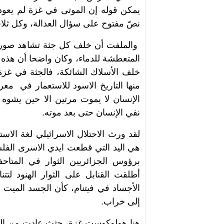
يمكن قوله إن الموتى في غزة لم يعودو
نصّ مفتوح على سؤال العدالة، وكل ثلاجة
والملفت أن خلف كل جثة تشاهد صورة 
المتعطشة للدماء، وكان واضحا أن هذه 
خلف الأسلاك الشائكة، فالجثة في غزة
منها التاريخ الاسود للاستعمار في مع
الإنسان لا يموت مرتين الا حين يشوه 
نفي الإنسان حتى بعد موته.
لقد ورث الاحتلال الاسرائيلي لغة الاس
هي اليد التي قطعت ايدي الاسرى الفل
برؤوس الجزائريين الثوار في المتاح
أطلقت القنابل على الثوار الهنود لتت
الأجساد في فيتنام، كأن الجسد الميت ه
إلى خراب.
هنا هولوكوست غزة، جثث عادت من المح