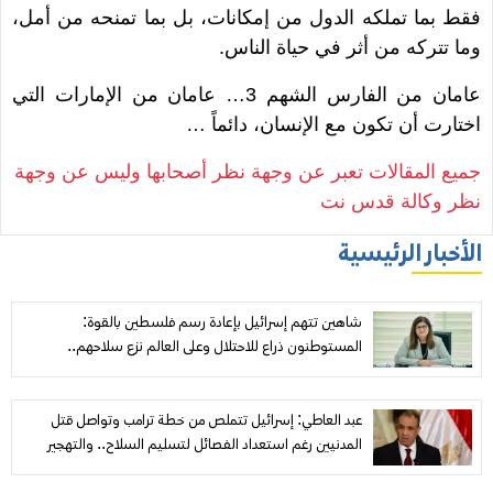
فقط بما تملكه الدول من إمكانات، بل بما تمنحه من أمل،
وما تتركه من أثر في حياة الناس.
عامان من الفارس الشهم 3… عامان من الإمارات التي
اختارت أن تكون مع الإنسان، دائماً …
جميع المقالات تعبر عن وجهة نظر أصحابها وليس عن وجهة
نظر وكالة قدس نت
الأخبار الرئيسية
شاهين تتهم إسرائيل بإعادة رسم فلسطين بالقوة:
المستوطنون ذراع للاحتلال وعلى العالم نزع سلاحهم..
و«مجلس السلام» عاجز أمام نزيف غزة
عبد العاطي: إسرائيل تتملص من خطة ترامب وتواصل قتل
المدنيين رغم استعداد الفصائل لتسليم السلاح.. والتهجير
والضم «خطوط حمراء»