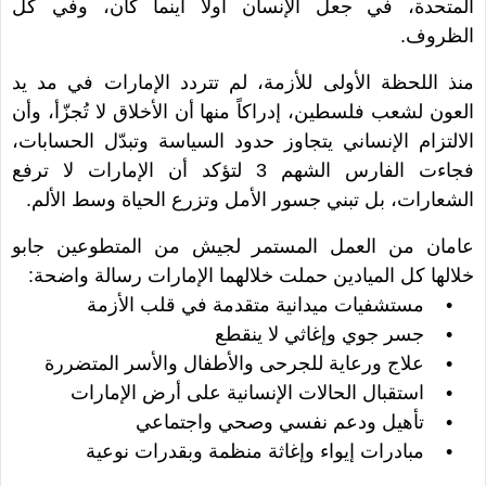
المتحدة، في جعل الإنسان أولاً أينما كان، وفي كل
الظروف.
منذ اللحظة الأولى للأزمة، لم تتردد الإمارات في مد يد
العون لشعب فلسطين، إدراكاً منها أن الأخلاق لا تُجزّأ، وأن
الالتزام الإنساني يتجاوز حدود السياسة وتبدّل الحسابات،
فجاءت الفارس الشهم 3 لتؤكد أن الإمارات لا ترفع
الشعارات، بل تبني جسور الأمل وتزرع الحياة وسط الألم.
عامان من العمل المستمر لجيش من المتطوعين جابو
خلالها كل الميادين حملت خلالهما الإمارات رسالة واضحة:
• مستشفيات ميدانية متقدمة في قلب الأزمة
• جسر جوي وإغاثي لا ينقطع
• علاج ورعاية للجرحى والأطفال والأسر المتضررة
• استقبال الحالات الإنسانية على أرض الإمارات
• تأهيل ودعم نفسي وصحي واجتماعي
• مبادرات إيواء وإغاثة منظمة وبقدرات نوعية