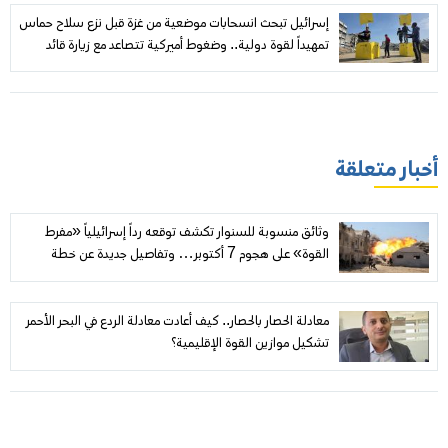
إسرائيل تبحث انسحابات موضعية من غزة قبل نزع سلاح حماس
تمهيداً لقوة دولية.. وضغوط أميركية تتصاعد مع زيارة قائد
«سنتكوم»
أخبار متعلقة
وثائق منسوبة للسنوار تكشف توقعه رداً إسرائيلياً «مفرط
القوة» على هجوم 7 أكتوبر… وتفاصيل جديدة عن خطة
«تحرير النقب» ومسار اغتيال محمد الضيف
معادلة الحصار بالحصار.. كيف أعادت معادلة الردع في البحر الأحمر
تشكيل موازين القوة الإقليمية؟