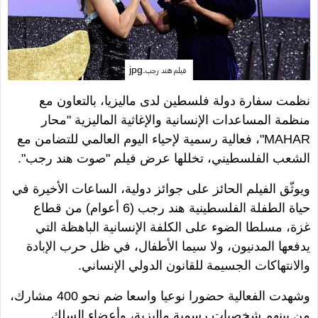
فيلم هند رجب.jpg
نظمت سفارة دولة فلسطين لدى ماليزيا، بالتعاون مع
منظمة المساعدات الإنسانية والإغاثية الماليزية "محار
MAHAR
"، فعالية رسمية لإحياء اليوم العالمي للتضامن مع
الشعب الفلسطيني، تخللها عرض فيلم "صوت هند رجب".
ويوثّق الفيلم الحائز على جوائز دولية، الساعات الأخيرة في
حياة الطفلة الفلسطينية هند رجب (6 أعوام) من قطاع
غزة، مسلطا الضوء على الكلفة الإنسانية الباهظة التي
يدفعها المدنيون، ولا سيما الأطفال، في ظل حرب الإبادة
والانتهاكات الجسيمة للقانون الدولي الإنساني.
وشهدت الفعالية حضورا نوعيا واسعا ضم نحو 400 مشارك،
من بينهم شخصيات رسمية ماليزية، وأعضاء السلك