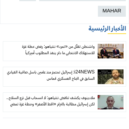
MAHAR
الأخبار الرئيسية
واشنطن تقلّل من «تمرد» نتنياهو: رفض خطة غزة
للاستهلاك الانتخابي ما دام ينفذ المطلوب أميركياً
i24NEWS: إسرائيل تحتجز منذ عامين باسل صالحية القيادي
السابق في الجناح العسكري لحماس
ملادينوف يكشف تناقض نتنياهو: لا انسحاب قبل نزع السلاح..
لكن إسرائيل مطالبة بالتزام «الخط الأصفر» وخطة غزة تمضي