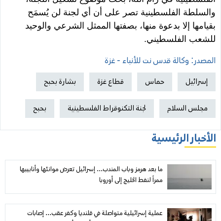
والسلطة الفلسطينية تصر على أن أي لجنة لن يُسمَح
بقيامها إلا بدعوة منها، بصفتها الممثل الشرعي والوحيد
للشعب الفلسطيني.
المصدر: وكالة قدس نت للأنباء - غزة
إسرائيل
حماس
قطاع غزة
بشارة بحبح
مجلس السلام
لجنة التكنوقراط الفلسطينية
بحبح
الأخبار الرئيسية
ما بعد هرمز وباب المندب... إسرائيل تعرض موانئها وأنابيبها
ممراً لنفط الخليج إلى أوروبا
عملية إسرائيلية متواصلة في قلنديا وكفر عقب... إصابات