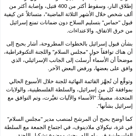
إطلاق النار، وسقوط أكثر من 400 قتيل، وإصابة أكثر من
ألف شخص خلال الأشهر الثلاثة الماضية
"
، متسائلاً عن كيفية
قبول
"
حماس
"
بتسليم السلاح دون ضمانات تمنع إسرائيل
من خرق الاتفاق، والاعتداءات.
بشأن قبول إسرائيل بالخطوات المطروحة، أشار بحبح إلى
أن هناك توافقاً حول
"
مجلس السلام
"
واللجنة التكنوقراطية،
موضحاً أن الأسماء أُرسلت إلى الجانب الإسرائيلي، الذي
وافق على بعضها، ورفض البعض الآخر.
وتوقَّع أن تُجهَّز القائمة النهائية للجنة خلال الأسبوع الحالي
بموافقة كل من إسرائيل، والسلطة الفلسطينية، والولايات
المتحدة، مضيفاً:
"
الأسماء والآليات تغيَّرت، وتم التوافق مع
إسرائيل بشأنها
".
كما أوضح بحبح أن المرشح لمنصب مدير
"
مجلس السلام
"
في غزة، نيكولاي ملادينوف، في اجتماع الجمعة مع السلطة
الفلسطينية في رام الله، بحث موضوع تشكيل اللجنة،