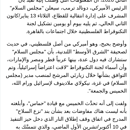
الثاني 2026، أن المعلومات التي وصلت إليه تفيد بأن
الرئيس الأميركي، دونالد ترمب، سيعلن
"
مجلس السلام
"
المشرف على إدارة انتقالية للقطاع، الثلاثاء 13 يناير/كانون
الثاني الحالي، ثم يليه بيوم أو يومين تشكيل لجنة
التكنوقراط الفلسطينية خلال اجتماعات بالقاهرة.
وأوضح بحبح، وهو أميركي من أصل فلسطيني، في حديث
لصحيفة
"
الشرق الأوسط
"
اللندنية، بأن
"
مجلس السلام
"
ستشارك فيه دول عدة، بينها عربياً قطر ومصر والإمارات،
وأن أسماء لجنة التكنوقراط
"
لاقت اعتراضاً إسرائيلياً، وتم
التوافق بشأنها خلال زيارتَي المرشح لمنصب مدير (مجلس
السلام) في غزة، نيكولاي ملادينوف لإسرائيل ورام الله،
الخميس والجمعة
".
ولفت إلى أنه تحدَّث الخميس مع قيادة
"
حماس
"
، وأبلغته
بأنه ليست هناك مفاوضات بعد بشأن بند
"
نزع السلاح
"
المدرج في اتفاق وقف إطلاق النار الذي دخل حيز التنفيذ
في 10 أكتوبر/تشرين الأول الماضي، والذي تتمسَّك به