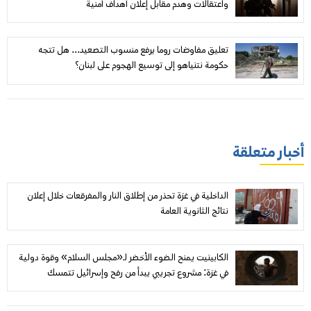
واعتقالات وهدم مقابل إعلان أهداف أمنية
تعليق مفاوضات روما يرفع منسوب التصعيد... هل تتجه
حكومة نتنياهو إلى توسيع الهجوم على لبنان؟
أخبار متعلقة
الداخلية في غزة تحذر من إطلاق النار والمفرقعات خلال إعلان
نتائج الثانوية العامة
الكابينيت يمنح الضوء الأخضر لـ«مجلس السلام» وقوة دولية
في غزة: مشروع تجريبي يبدأ من رفح وإسرائيل تتمسك
بالسيطرة وشرط نزع السلاح