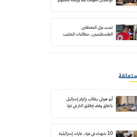
للإسكان المؤقت بعد ورشة للتطوير
الحضري
تمديد عزل المعتقلين
الفلسطينيين.. مطالبات للصليب
الأحمر بمواجهة سياسة بن غفير
وكسر الحصار عن السجون
 متعلقة
أبو هولي يطالب بإلزام إسرائيل
باتفاق وقف إطلاق النار في غزة
ووقف حرب المخيمات في الضفة
ومخططات الضم الصامت ويطالب
بدعم الاونروا ماليا
10 شهداء في غزة.. غارات إسرائيلية