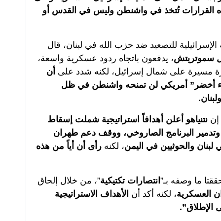
 القرارات تُتخذ في واشنطن وليس في القدس أو
لإسرائيلية للتصعيد ضد حزب الله في لبنان، قال
ل سموتريتش
، يدفعون باتجاه ردود عسكرية واسعة،
رة مسيرة على شمال إسرائيل، لكنه شدد على
أن
ضوء أخضر” أمريكي لن تمنحه واشنطن في ظل
لبنان.
إن
نتنياهو أعلن أهدافاً استراتيجية شملت إسقاط
وي، وتدمير البرنامج الصاروخي، ووقف دعم طهران
 لبنان والحوثيين في اليمن
، لكنه
رأى أن أياً من هذه
قتا ما وصفه بـ”
انتصارات تكتيكية
”، من خلال إلحاق
ان العسكرية
، لكنه أكد أن
الأهداف الاستراتيجية
 الإطلاق”.