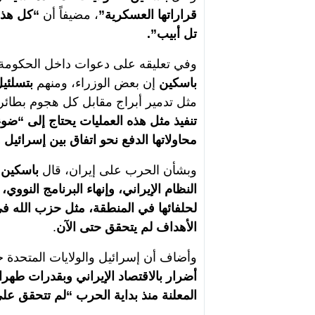
قراراتها العسكرية”
، مضيفاً أن
“كل هذه
تل أبيب”.
وفي تعليقه على دعوات داخل الحكومة ا
باسكين
إن بعض الوزراء، ومنهم
بتسلئي
مثل تدمير أبراج مقابل كل هجوم بطائ
تنفيذ مثل هذه العمليات يحتاج إلى “
محاولاتها الدفع نحو اتفاق بين إسرائيل و
وبشأن الحرب على إيران، قال
باسكين
النظام الإيراني، وإنهاء البرنامج النو
لحلفائها في المنطقة، مثل حزب الله في
الأهداف لم يتحقق حتى الآن
.
وأضاف أن إسرائيل والولايات المتحدة حق
أضرار بالاقتصاد الإيراني وبقدرات طهر
المعلنة منذ بداية الحرب “لم تتحقق على