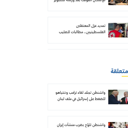
للإسكان المؤقت بعد ورشة للتطوير
الحضري
تمديد عزل المعتقلين
الفلسطينيين.. مطالبات للصليب
الأحمر بمواجهة سياسة بن غفير
وكسر الحصار عن السجون
 متعلقة
واشنطن تجمّد لقاء ترامب ونتنياهو
للضغط على إسرائيل في ملف لبنان
واشنطن تلوّح بضرب منشآت إيران