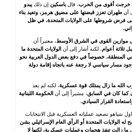
 خرجت أقوى من الحرب
، قال
باسكين
إن ذلك
يبدو
ى أن
طهران تعزز قبضتها على مضيق هرمز، وتعيد بناء
ة على فرض شروطها على الولايات المتحدة، في ظل
اني.
ى موازين القوى في الشرق الأوسط
، معتبراً أن
ل ثلاثة أعوام
، لكنه أشار إلى أن
الولايات المتحدة ما
ً في المنطقة، خصوصاً في دفع بعض الدول العربية نحو
جود مسار سياسي لا رجعة عنه باتجاه إقامة دولة
 الله ما زال يمتلك قوة عسكرية
، لكنه لم يعد
 كما كان في السابق
، مشيراً إلى أن
الحكومة اللبنانية
ستعادة القرار السيادي.
ول نتنياهو تصعيد عملياته العسكرية قبل الانتخابات
 له الولايات المتحدة أو الرأي العام الإسرائيلي بشن
ما زالت تنفذ هجمات وعمليات عسكرية، لكنها لا