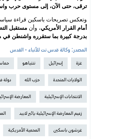
ترقى، حتى الآن، إلى مستوى حرب واس
وتعكس تصريحات باسكين قراءة سياسية
أمام القرار الأمريكي
، وأن
مستقبل التصع
بدرجة كبيرة بما ستقرره واشنطن في مفاو
المصدر: وكالة قدس نت للأنباء - القدس
غزة
إسرائيل
نتنياهو
حما
الولايات المتحدة
حزب الله
دولة ف
الانتخابات الإسرائيلية
المعارضة الإسرائي
زعيم المعارضة الإسرائيلية يائير لابيد
الم
غرشون باسكين
المحمية الأمريكية