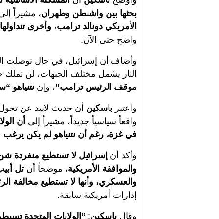
وأوضح
باسكين
أن
المشكلة الأساسية ت
بحثها بين واشنطن وطهران
، مشيراً إلى
الأمريكي دونالد ترامب
،
وأخرى تتداولها و
واضح حتى الآن.
وأضاف أن إسرائيل، في حال توصلت الولا
النار يشمل مختلف الجبهات، لن تملك خيارا
موقف الرئيس ترامب”
، وإن
نتنياهو “س
واعتبر
باسكين
أن حديث لابيد عن تحول 
واقعاً سياسياً جديداً، مشيراً إلى
أن الول
في غزة، رغم أن نتنياهو لم يكن يرغب 
وأكد أن
إسرائيل لا تستطيع منفردة شن ح
والموافقة الأمريكية
، موضحاً أن
تل أبيب
والعسكري، وأنها لا تستطيع مخالفة الر
إدارات أمريكية سابقة.
وقال
باسكين
:
“الولايات المتحدة تسي