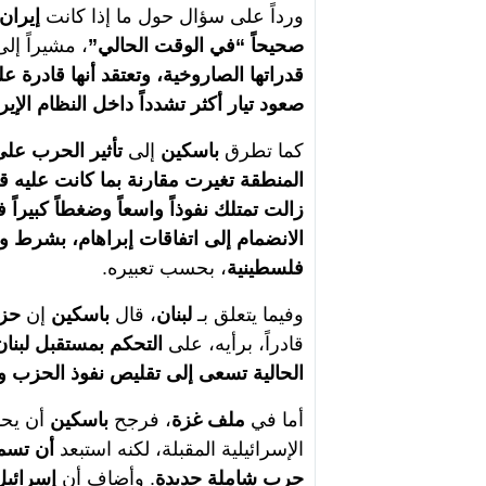
ورداً على سؤال حول ما إذا كانت
إيران
صحيحاً “في الوقت الحالي”
، مشيراً إل
قدراتها الصاروخية، وتعتقد أنها قادر
صعود تيار أكثر تشدداً داخل النظام الإير
كما تطرق
باسكين
إلى
تأثير الحرب عل
المنطقة تغيرت مقارنة بما كانت عليه قب
زالت تمتلك نفوذاً واسعاً وضغطاً كبيرا
الانضمام إلى اتفاقات إبراهام، بشرط و
فلسطينية
، بحسب تعبيره.
وفيما يتعلق بـ
لبنان
، قال
باسكين
إن
حزب
قادراً، برأيه، على
التحكم بمستقبل لبنان
الحالية تسعى إلى تقليص نفوذ الحزب وا
أما في
ملف غزة
، فرجح
باسكين
أن يحا
الإسرائيلية المقبلة، لكنه استبعد
أن تسمح
حرب شاملة جديدة
. وأضاف أن
إسرائيل 