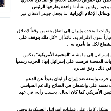
كمن في غموض تفاصيل الاتفاق أو المذكرة الجاري
 وجود روايتين بشأنه؛
واحدة يطرحها الرئيس
سائل الإعلام الإيرانية
، ما يجعل جوهر الاتفاق غير
يات المتحدة وإيران إلى اتفاق يتضمن وقفاً لإطلاق
ً سوى الالتزام به، قائلاً إن
“كل ذلك يتوقف على
ينصاع لكل ما يأمره به”.
إسرائيل إلى ما يشبه “
المحمية الأمريكية
” يعكس
ايات المتحدة فرضت على إسرائيل إنهاء الحرب رسمياً
في ذلك
، وفق تقديره.
رب واسعة ضد إيران أو لبنان بعيداً عن الدعم
 تعتمد على واشنطن في السلاح والدعم السياسي
ئيس الأمريكي كما كان الحال
، بحسب رأيه، في عهد
طر بشكل كامل على عمليات إسرائيل العسكرية وحتى