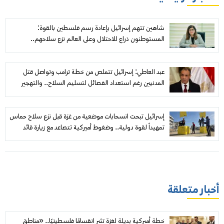
شاهين تتهم إسرائيل بإعادة رسم فلسطين بالقوة:
المستوطنون ذراع للاحتلال وعلى العالم نزع سلاحهم..
و«مجلس السلام» عاجز أمام نزيف غزة
عبد العاطي: إسرائيل تتملص من خطة ترامب وتواصل قتل
المدنيين رغم استعداد الفصائل لتسليم السلاح.. والتهجير
والضم «خطوط حمراء»
إسرائيل تبحث انسحابات موضعية من غزة قبل نزع سلاح حماس
تمهيداً لقوة دولية.. وضغوط أميركية تتصاعد مع زيارة قائد
«سنتكوم»
أخبار متعلقة
خطة أميركية بديلة لغزة تثير انقسامًا فلسطينيًا.. «مناطق