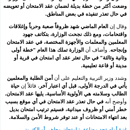
وضعت أكثر من خطة بديلة لضمان عقد الامتحان أو تعويضه
في حال تعذر تنفيذه في بعض المناطق.
وقال إن
العام الماضي شهد ظروفاً صعبة وحرباً وإغلاقات
واقتحامات، ومع ذلك نجحت الوزارة، بتكاتف جهود
المعلمين والمعلمات والأجهزة المختصة، في عقد الامتحان
وإنجاحه
. وأضاف أن
الوزارة تملك هذا العام "خطة أولى
وثانية وثالثة" في حال تعثر عقد أي امتحان في قرية أو
مدينة أو قاعة تعليمية.
وشدد وزير التربية والتعليم على أن
أمن الطلبة والمعلمين
يأتي في الدرجة الأولى، قبل أي اعتبار آخر
، قائلاً إن
حياة
الطالب وسلامته هي الأولوية الأساسية، يليها عقد الامتحان.
وأوضح أنه
في حال تعذر عقد الامتحان في أي موقع بسبب
خطر أمني أو ظروف ميدانية، فسيتم ترتيب امتحان بديل
بعد انتهاء الامتحانات أو عند توفر شروط الأمن والسلامة.
غزة أمام تحدٍ مضاعف: امتحان وجاهي أو إلكتروني