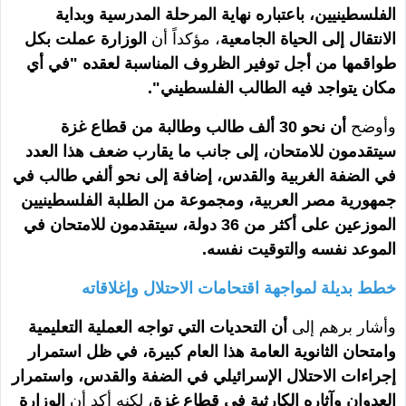
الفلسطينيين، باعتباره نهاية المرحلة المدرسية وبداية
الانتقال إلى الحياة الجامعية
، مؤكداً أن
الوزارة عملت بكل
طواقمها من أجل توفير الظروف المناسبة لعقده "في أي
مكان يتواجد فيه الطالب الفلسطيني".
وأوضح
أن نحو 30 ألف طالب وطالبة من قطاع غزة
سيتقدمون للامتحان، إلى جانب ما يقارب ضعف هذا العدد
في الضفة الغربية والقدس، إضافة إلى نحو ألفي طالب في
جمهورية مصر العربية، ومجموعة من الطلبة الفلسطينيين
الموزعين على أكثر من 36 دولة، سيتقدمون للامتحان في
الموعد نفسه والتوقيت نفسه.
خطط بديلة لمواجهة اقتحامات الاحتلال وإغلاقاته
وأشار برهم إلى
أن التحديات التي تواجه العملية التعليمية
وامتحان الثانوية العامة هذا العام كبيرة، في ظل استمرار
إجراءات الاحتلال الإسرائيلي في الضفة والقدس، واستمرار
العدوان وآثاره الكارثية في قطاع غزة
، لكنه أكد أن
الوزارة