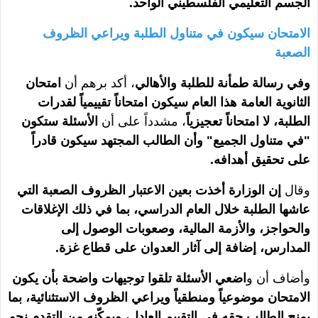
الجسم التعليمي الفلسطيني الواحد.
الامتحان سيكون في متناول الطلبة ويراعي الظروف
الصعبة
وفي رسالة طمأنة للطلبة والأهالي
، أكد برهم أن
امتحان
الثانوية العامة هذا العام سيكون امتحاناً تقييمياً لقدرات
الطلبة، لا امتحاناً تعجيزياً
، مشدداً على أن
الأسئلة ستكون
"في متناول الجميع" وأن الطالب المجتهد سيكون قادراً
على تحقيق أهدافه.
وقال
إن الوزارة أخذت بعين الاعتبار الظروف الصعبة التي
عاشها الطلبة خلال العام الدراسي، بما في ذلك الإغلاقات
والحواجز، والأزمة المالية، وصعوبات الوصول إلى
المدارس، إضافة إلى آثار العدوان على قطاع غزة.
وأضاف أن و
اضعي الأسئلة تلقوا توجيهات واضحة بأن يكون
الامتحان موضوعياً ومنطقياً ويراعي الظروف الاستثنائية، بما
يمنح الطالب حقه في التقييم العادل، ويمكّنه من التقدم نحو