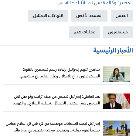
المصدر: وكالة قدس نت للأنباء - القدس
القدس
المسجد الأقصى
انتهاكات الاحتلال
مستعمرون
عمليات هدم
الأخبار الرئيسية
شاهين تتهم إسرائيل بإعادة رسم فلسطين بالقوة:
المستوطنون ذراع للاحتلال وعلى العالم نزع سلاحهم..
و«مجلس السلام» عاجز أمام نزيف غزة
عبد العاطي: إسرائيل تتملص من خطة ترامب وتواصل قتل
المدنيين رغم استعداد الفصائل لتسليم السلاح.. والتهجير
والضم «خطوط حمراء»
إسرائيل تبحث انسحابات موضعية من غزة قبل نزع سلاح حماس
تمهيداً لقوة دولية.. وضغوط أميركية تتصاعد مع زيارة قائد