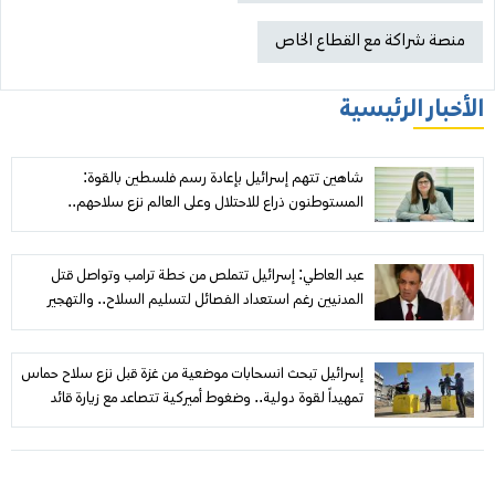
منصة شراكة مع القطاع الخاص
الأخبار الرئيسية
شاهين تتهم إسرائيل بإعادة رسم فلسطين بالقوة:
المستوطنون ذراع للاحتلال وعلى العالم نزع سلاحهم..
و«مجلس السلام» عاجز أمام نزيف غزة
عبد العاطي: إسرائيل تتملص من خطة ترامب وتواصل قتل
المدنيين رغم استعداد الفصائل لتسليم السلاح.. والتهجير
والضم «خطوط حمراء»
إسرائيل تبحث انسحابات موضعية من غزة قبل نزع سلاح حماس
تمهيداً لقوة دولية.. وضغوط أميركية تتصاعد مع زيارة قائد
«سنتكوم»