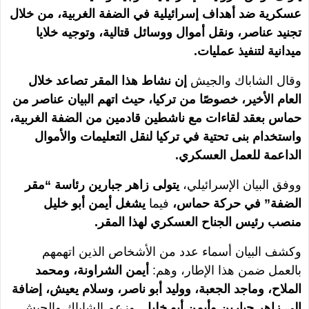
عسكرية ضد أهداف إسرائيلية في الضفة الغربية، من خلال
تجنيد عناصر، ونقل أموال ووسائل قتالية، وتوجيه خلايا
ميدانية لتنفيذ عمليات.
وقال الشاباك والجيش
إن نشاط هذا المقر تصاعد خلال
العام الأخير، خصوصًا من تركيا، حيث اتهم البيان عناصر من
حماس بعقد لقاءات مع ناشطين قادمين من الضفة الغربية،
واستخدام بنى تحتية في تركيا لنقل التعليمات والأموال
الداعمة للعمل العسكري.
ووفق البيان الإسرائيلي،
يتولى زاهر جبارين رئاسة “مقر
الضفة” في حركة حماس،
فيما
يشغل أيمن أبو خليل
منصب رئيس الجناح العسكري لهذا المقر.
وكشف البيان أسماء عدد من الأشخاص الذين اتهمهم
بالعمل ضمن هذا الإطار، وهم:
أيمن الشراونة، ومحمد
الملاح، وماجد الجعبة، ووليد أبو ناصر، وسلام يعيش، إضافة
إلى زاهر جبارين وأيمن أبو خليل.
وزعم الشاباك والجيش