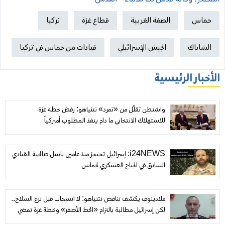
حماس
الضفة الغربية
قطاع غزة
تركيا
الشاباك
الجيش الإسرائيلي
قيادات من حماس في تركيا
الأخبار الرئيسية
واشنطن تقلّل من «تمرد» نتنياهو: رفض خطة غزة
للاستهلاك الانتخابي ما دام ينفذ المطلوب أميركياً
i24NEWS: إسرائيل تحتجز منذ عامين باسل صالحية القيادي
السابق في الجناح العسكري لحماس
ملادينوف يكشف تناقض نتنياهو: لا انسحاب قبل نزع السلاح..
لكن إسرائيل مطالبة بالتزام «الخط الأصفر» وخطة غزة تمضي