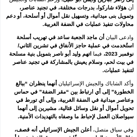
أن
هؤلاء شاركوا، بدرجات مختلفة، في تجنيد عناصر،
وتمويل بنى ميدانية، وتسهيل نقل أموال أو أسلحة، أو دعم
محاولات تنفيذ عمليات في الضفة الغربية.
وادعى البيان
أن ماجد الجعبة ساعد في تهريب أسلحة
استُخدمت في عملية حاجز الأنفاق في تشرين الثاني/
نوفمبر 2023،
فيما
اتهم وليد أبو ناصر بتمويل بنية مسلحة
في بيت لحم، وسلام يعيش بالمشاركة في تجنيد عناصر
لتنفيذ عمليات.
وأكد الشاباك والجيش الإسرائيليان
أنهما ينظران “ببالغ
الخطورة” إلى أي ارتباط بين “مقر الضفة” في حماس
وعناصر ميدانية في الضفة الغربية، وإلى أي تورط في
تحويل أموال أو نقل وسائل قتالية، مشيرين إلى أنهما
سيواصلان العمل لإحباط ما وصفاه بالتهديدات الأمنية.
وفي سياق متصل،
أعلن الجيش الإسرائيلي أنه قصف،