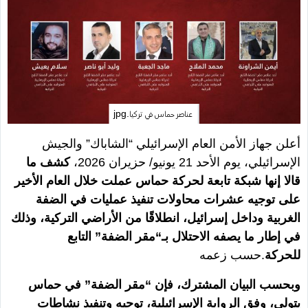
عناصر حماس في تركيا.jpg
أعلن جهاز الأمن العام الإسرائيلي “الشاباك” والجيش
الإسرائيلي، يوم الأحد 21 يونيو/ حزيران 2026،
كشف ما
قالا إنها شبكة تابعة لحركة حماس عملت خلال العام الأخير
على توجيه عشرات محاولات تنفيذ عمليات في الضفة
الغربية وداخل إسرائيل، انطلاقًا من الأراضي التركية، وذلك
في إطار ما يصفه الاحتلال بـ“مقر الضفة” التابع
للحركة
.حسب زعمه
وبحسب البيان المشترك، فإن “مقر الضفة” في حماس
يتولى، وفق الرواية الإسرائيلية، توجيه وتنفيذ نشاطات