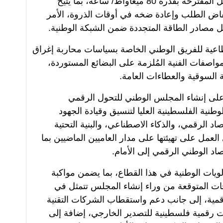
مرتبطة بمحطات التحويل وممرات النقل المقترحة بقدرة 80 ميغاواط/ ساعة، بما يتيح
اض الطلب وإعادة ضخه في أوقات الذروة، الأمر
ل مصادر الطاقة المتجددة ضمن الشبكة الوطنية.
اعية للفريق الوطني الخاصة بسياسات محاربة إغراق
واصفات الفنية المُلزمة على البضائع المستوردة،
 السوقية والعطاءات العامة.
لى إنشاء المجلس الوطني للتحول الرقمي
وطنية الفلسطينية العليا لتنسيق وقيادة الجهود
اد الرقمي، والذكاء الاصطناعي، والبنية التحتية
العمل على تهيئتها على مدار العاميين الماضيين بما
اد الوطني الرقمي إلى الأمام.
يات الوطنية في هذا القطاع، بما يضمن مواكبة
رجات المتوقعة من وراء إنشاء المجلس تتمثل في
ية، إلى جانب دعم واستقطاب الشركات التقنية
ت رقمية فلسطينية للتصدير الخارجي، إضافة إلى