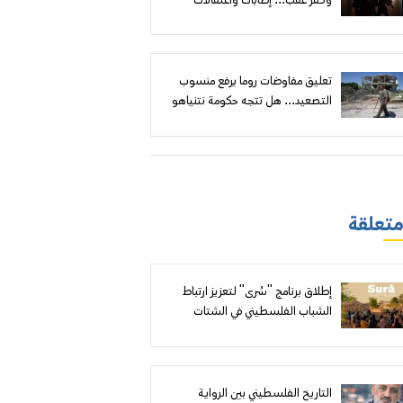
وكفر عقب... إصابات واعتقالات
وهدم مقابل إعلان أهداف أمنية
تعليق مفاوضات روما يرفع منسوب
التصعيد... هل تتجه حكومة نتنياهو
إلى توسيع الهجوم على لبنان؟
 متعلقة
إطلاق برنامج "سُرى" لتعزيز ارتباط
الشباب الفلسطيني في الشتات
بفلسطين من خلال التعلم والتجربة
المهنية
التاريخ الفلسطيني بين الرواية