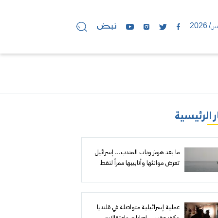
ر الرئيسية
ما بعد هرمز وباب المندب... إسرائيل
تعرض موانئها وأنابيبها ممراً لنفط
الخليج إلى أوروبا
عملية إسرائيلية متواصلة في قلنديا