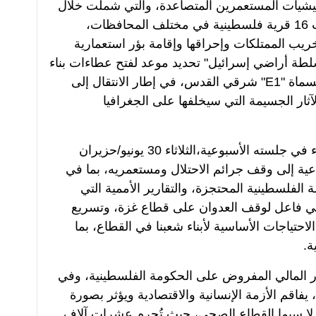
شيات المستعمرين المتصاعدة، والتي شملت خلال
الأسبوع الأخير تنفيذ 29 اعتداءً استهدفت 16 قرية فلسطينية في مختلف المحافظات،
ب الممتلكات وإحراقها وإقامة بؤر استعمارية
سلطة أراضي إسرائيل" تحديد موعد لفتح عطاءات بناء
3401 وحدة استعمارية في المنطقة المسماة "E1" شرقي القدس، في إطار الانتقال إلى
ثار الجسيمة التي سيخلفها على الجغرافيا
وفي سياق متصل، رحّب مجلس الوزراء في جلسته الأسبوعية،الثلاثاء 30 يونيو/حزيران
الداعية إلى وقف جرائم الاحتلال ومستعمريه، بما في
الفلسطينية المحتجزة، والتقارير الأممية التي
فاعل لوقف العدوان على قطاع غزة، وتسريع
لاحتياجات الأساسية لأبناء شعبنا في القطاع، بما
ة.
ار المالي المفروض على الحكومة الفلسطينية، وفي
يفاقم الأزمة الإنسانية والاقتصادية ويؤثر بصورة
لا سيما القطاع الصحي، حيث تُحرم عشرات آلاف