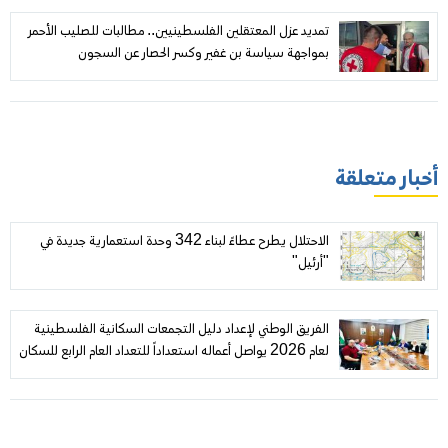
تمديد عزل المعتقلين الفلسطينيين.. مطالبات للصليب الأحمر
بمواجهة سياسة بن غفير وكسر الحصار عن السجون
أخبار متعلقة
الاحتلال يطرح عطاءً لبناء 342 وحدة استعمارية جديدة في
"أرئيل"
الفريق الوطني لإعداد دليل التجمعات السكانية الفلسطينية
لعام 2026 يواصل أعماله استعداداً للتعداد العام الرابع للسكان
والمساكن والمنشآت، 2027