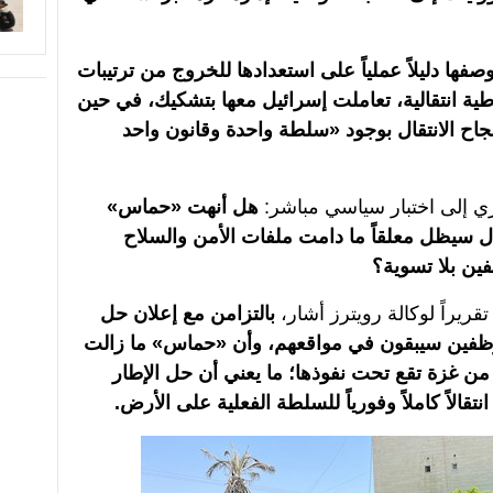
ا دليلاً عملياً على استعدادها للخروج من ترتيبات
طية انتقالية، تعاملت إسرائيل معها بتشكيك، في حين
اح الانتقال بوجود «سلطة واحدة وقانون واحد
ري إلى اختبار سياسي مباشر:
هل أنهت «حماس»
قال سيظل معلقاً ما دامت ملفات الأمن والسلاح
ين بلا تسوية؟
ريراً لوكالة رويترز أشار،
بالتزامن مع إعلان حل
لموظفين سيبقون في مواقعهم، وأن «حماس» ما زالت
 غزة تقع تحت نفوذها؛ ما يعني أن حل الإطار
نتقالاً كاملاً وفورياً للسلطة الفعلية على الأرض.