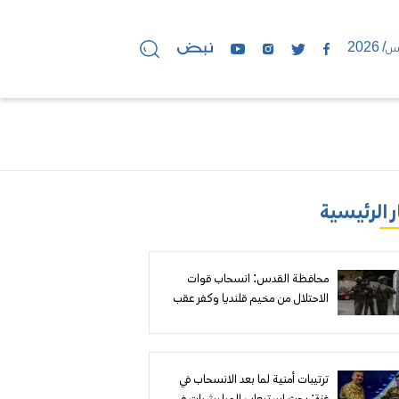
ر الرئيسية
محافظة القدس: انسحاب قوات
الاحتلال من مخيم قلنديا وكفر عقب
بعد عدوان واسع استمر يومين خلّف
انتهاكات جسيمة
ترتيبات أمنية لما بعد الانسحاب في