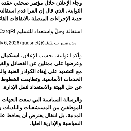
وجاء الإعلان خلال مؤتمر صحفي عقده 
الثوابتة، الذي قال إن الفرا قدم استقالت
جدية الإجراءات المتصلة بالاتفاقات القائ
استقالة وحلّ واستعداد للتسليم
HCzrqRl
— وكالة قدس نت للأنباء (@qudsnet)
ly 6, 2026
وأكد الثوابتة، بحسب الإعلان،
استكمال ال
وعرضها على ممثلين عن الفصائل والقو
مع التشديد على إبقاء الكوادر الفنية وال
الخدمات الأساسية. وتطابقت الخطوط الع
عن حل الهيئة والاستعداد لنقل الإدارة.
والرسالة السياسية التي سعت الجهات 
للموظفين من المستشفيات والبلديات و
المدنية، بل انتقال يفترض أن يحافظ على
السياسية والإدارية العليا.