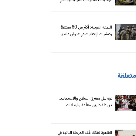
غزة: بحث استيعاب الميليشيات في
«رفح الجديدة» وموقع عسكري لقوة
مغربية
الضفة الغربية: أكثر من 60 معتقلاً
وعشرات الإصابات في عدوان قلنديا..
وهدم وتجريف وتصاعد لهجمات
المستعمرين
 متعلقة
غزة على مفترق السلاح والانسحاب...
خريطة طريق معلّقة وارتدادات
تنظيمية داخل حماس
القاهرة تفكك عُقد المرحلة الثانية في